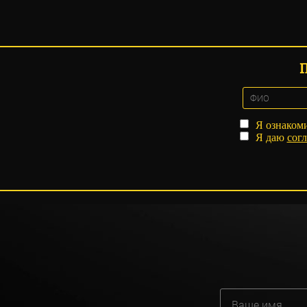
Я ознаком
Я даю
согл