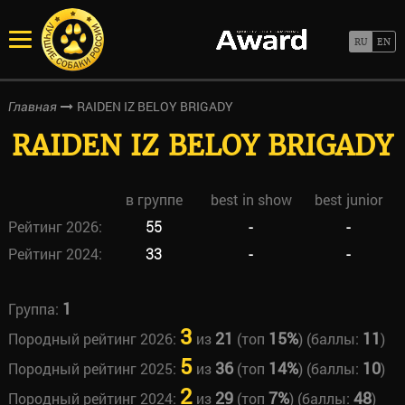
RAIDEN IZ BELOY BRIGADY
Главная
RAIDEN IZ BELOY BRIGADY
в группе
best in show
best junior
Рейтинг 2026:
55
-
-
Рейтинг 2024:
33
-
-
1
Группа:
3
21
15%
11
Породный рейтинг 2026:
из
(топ
) (баллы:
)
5
36
14%
10
Породный рейтинг 2025:
из
(топ
) (баллы:
)
2
29
7%
48
Породный рейтинг 2024:
из
(топ
) (баллы:
)