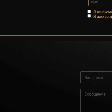
Я ознаком
Я даю
согл