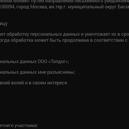
любой момент путем направления письменного уведомления
05094, город Москва, вн.тер.г. муниципальный округ Басман
лицу
ет обработку персональных данных и уничтожает их в ср
когда обработка может быть продолжена в соответствии с
ональных данных ООО «Топдог»;
ональных данных мне разъяснены;
воей волей и в своем интересе.
тнего участника: