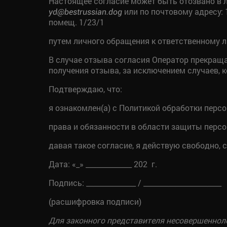
Настоящее согласие может быть отозвано в 
или по почтовому адресу: 1
yd@bestrussian.dog
помещ. 1/23/1
путем личного обращения к ответственному 
В случае отзыва согласия Оператор прекраща
получения отзыва, за исключением случаев, 
Подтверждаю, что:
я ознакомлен(а) с Политикой обработки перс
права и обязанности в области защиты перс
давая такое согласие, я действую свободно, с
Дата: «_» _____________ 202 г.
Подпись: ______________ / ______________________
(расшифровка подписи)
Для законного представителя несовершенноле