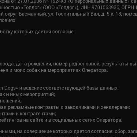
кона от 27.07.2006 № 152-ФЗ «О персональных данных» св
нностью «Топдог» (ООО «Топдог»), ИНН 9701063936, ОГРН 
й округ Басманный, ул. Госпитальный Вал, д. 5 к. 18, помещ
ловиях:
ботку которых дается согласие:
 порода, дата рождения, номер родословной, результаты вы
еня и моих собак на мероприятиях Оператора.
ian Dogs» и ведение соответствующей базы данных;
ак и иных мероприятий;
тношений;
чая рекламные контракты с заводчиками и хендлерами;
нтами и контрагентами;
ейтингов на сайте и в социальных сетях Оператора.
ыми, на совершение которых дается согласие: сбор, запи