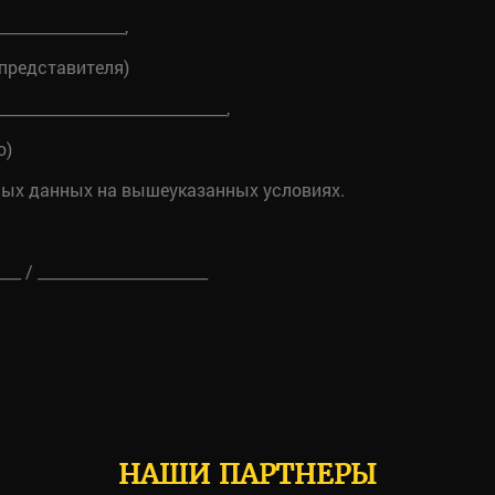
________________,
 представителя)
___________________________,
о)
ьных данных на вышеуказанных условиях.
_ / ______________________
НАШИ ПАРТНЕРЫ