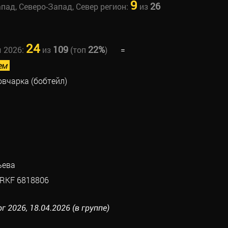
9
26
апад, Северо-Запад, Север регион:
из
24
109
22%
ы 2026:
из
(топ
)
=
ем
овчарка (бобтейл)
ьева
RKF 6818806
г 2026, 18.04.2026 (в группе)