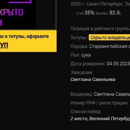
2026 г. Санкт-Петербург, З
35%
82.5
(топ
, быллы:
)
Позиция в рейтинге групп
ки и титулы, оформите
Титулы:
Скрыто владельц
уп
Порода:
Староанглийская 
Пол:
сука
Дата рождения:
04.09.2023
Заводчик:
Светлана Савельева
Владелец:
Светлана Савел
Номер РКФ / регистрации:
Список побед:
2 место, Весенний Петербур