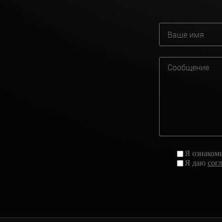
Я ознаком
Я даю
сог