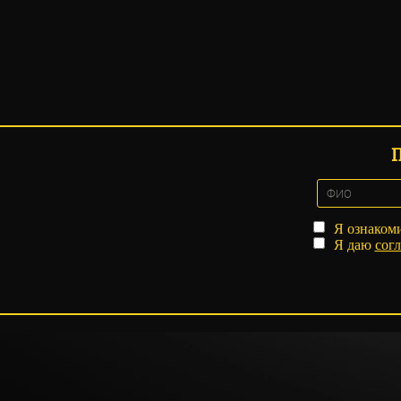
Я ознаком
Я даю
согл