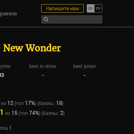
Напишите нам
равила
e New Wonder
руппе
best in show
best junior
83
-
-
12
17%
18
из
(топ
) (баллы:
)
1
15
74%
2
из
(топ
) (баллы:
)
уппа
1