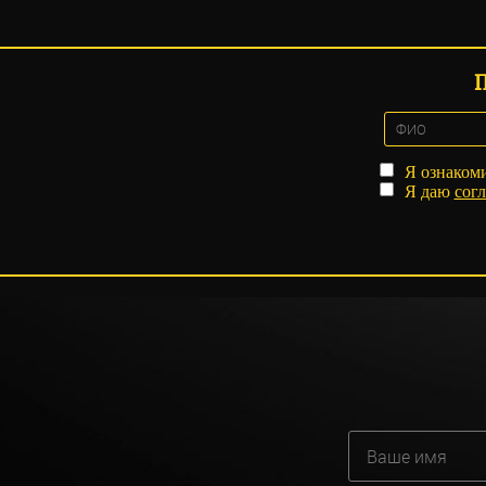
Я ознаком
Я даю
согл