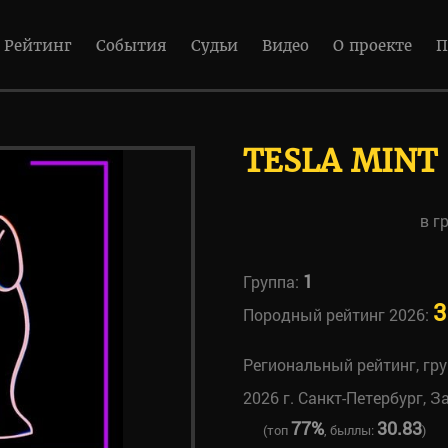
Рейтинг
События
Судьи
Видео
О проекте
П
TESLA MINT
в г
1
Группа:
3
Породный рейтинг 2026:
Региональный рейтинг, гр
2026 г. Санкт-Петербург, З
77%
30.83
(топ
, быллы:
)