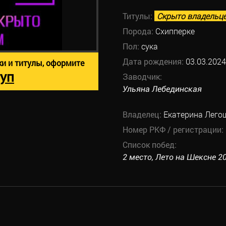
Титулы:
Скрыто владельц
Порода:
Схипперке
Пол:
сука
Дата рождения:
03.03.2024
ки и титулы, оформите
уп
Заводчик:
Ульяна Лебединская
Владелец:
Екатерина Лего
Номер РКФ / регистрации:
Список побед:
2 место, Лето на Шексне 20