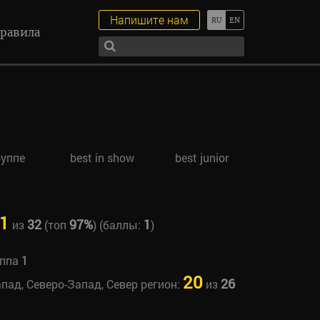
Напишите нам
равила
руппе
best in show
best junior
1
32
97%
1
из
(топ
) (баллы:
)
уппа
1
20
26
апад, Северо-Запад, Север регион:
из