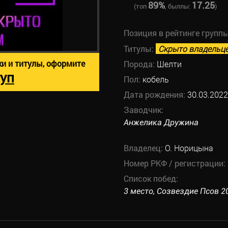
89%
17.25
(топ
, быллы:
)
Позиция в рейтинге групп
Титулы:
Скрыто владельц
ки и титулы, оформите
Порода:
Шелти
уп
Пол:
кобель
Дата рождения:
30.03.2022
Заводчик:
Анжелика Дружина
Владелец:
О. Норицына
Номер РКФ / регистрации:
Список побед:
3 место, Созвездие Псов 20