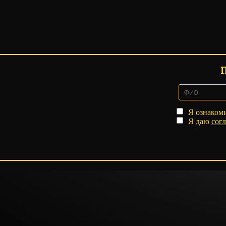
Я ознаком
Я даю
согл