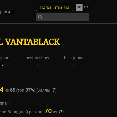
Напишите нам
равила
L VANTABLACK
руппе
best in show
best junior
17
-
-
4
65
37%
7
из
(топ
) (баллы:
)
уппа
1
70
79
веро-Западный регион:
из