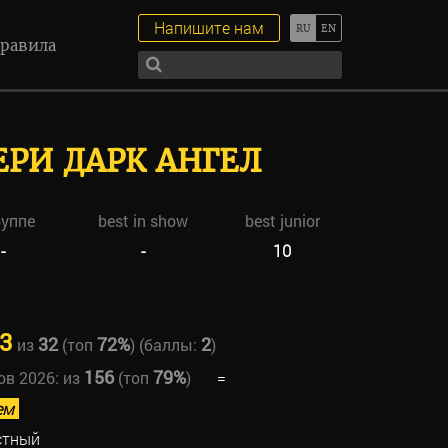
Напишите нам
равила
РИ ДАРК АНГЕЛ
руппе
best in show
best junior
-
-
10
3
32
72%
2
из
(топ
) (баллы:
)
156
79%
ов 2026:
из
(топ
)
=
ем
стный