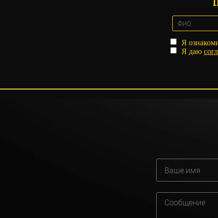
Я ознаком
Я даю
согл