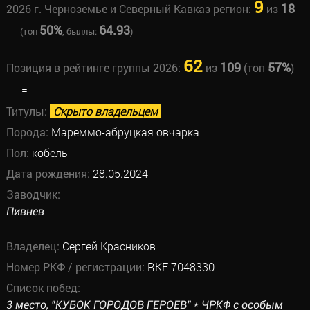
9
18
2026 г. Черноземье и Северный Кавказ регион:
из
50%
64.93
(топ
, быллы:
)
62
109
57%
Позиция в рейтинге группы 2026:
из
(топ
)
=
Титулы:
Скрыто владельцем
Порода:
Мареммо-абруцкая овчарка
Пол:
кобель
Дата рождения:
28.05.2024
Заводчик:
Пивнев
Владелец:
Сергей Красников
Номер РКФ / регистрации:
RKF 7048330
Список побед:
3 место, "КУБОК ГОРОДОВ ГЕРОЕВ" * ЧРКФ с особым