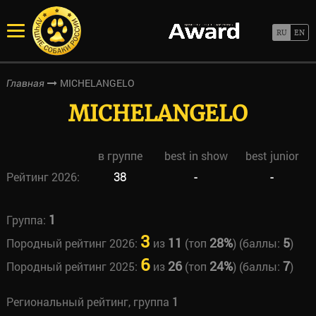
MICHELANGELO
Главная
MICHELANGELO
в группе
best in show
best junior
Рейтинг 2026:
38
-
-
1
Группа:
3
11
28%
5
Породный рейтинг 2026:
из
(топ
) (баллы:
)
6
26
24%
7
Породный рейтинг 2025:
из
(топ
) (баллы:
)
Региональный рейтинг, группа
1