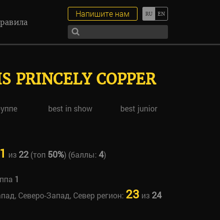
Напишите нам
равила
IS PRINCELY COPPER
руппе
best in show
best junior
1
22
50%
4
из
(топ
) (баллы:
)
уппа
1
23
24
апад, Северо-Запад, Север регион:
из