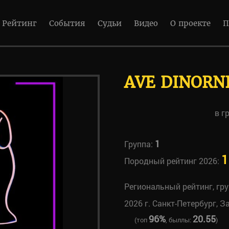
Рейтинг
События
Судьи
Видео
О проекте
П
AVE DINORN
в г
1
Группа:
1
Породный рейтинг 2026:
Региональный рейтинг, гр
2026 г. Санкт-Петербург, З
96%
20.55
(топ
, быллы:
)