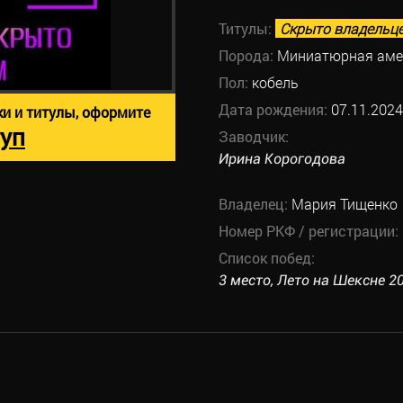
Титулы:
Скрыто владельц
Порода:
Миниатюрная аме
Пол:
кобель
Дата рождения:
07.11.2024
ки и титулы, оформите
уп
Заводчик:
Ирина Корогодова
Владелец:
Мария Тищенко
Номер РКФ / регистрации:
Список побед:
3 место, Лето на Шексне 20