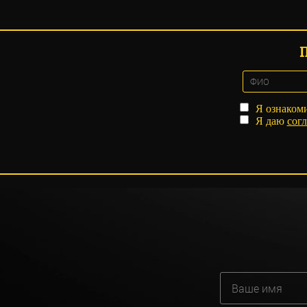
Я ознаком
Я даю
согл