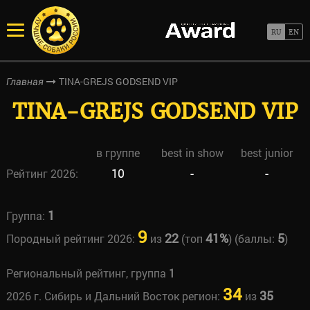
TINA-GREJS GODSEND VIP
Главная
TINA-GREJS GODSEND VIP
в группе
best in show
best junior
Рейтинг 2026:
10
-
-
1
Группа:
9
22
41%
5
Породный рейтинг 2026:
из
(топ
) (баллы:
)
Региональный рейтинг, группа
1
34
35
2026 г. Сибирь и Дальний Восток регион:
из