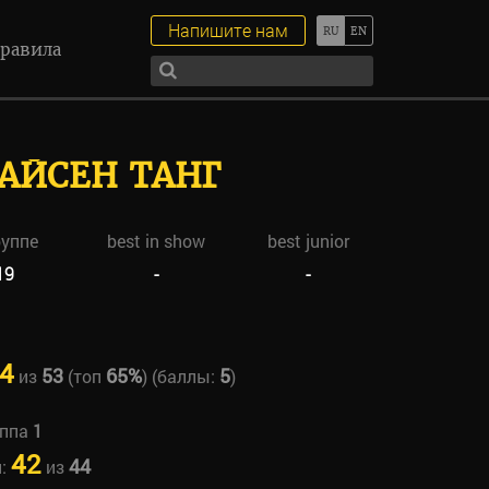
Напишите нам
равила
АЙСЕН ТАНГ
руппе
best in show
best junior
19
-
-
4
53
65%
5
из
(топ
) (баллы:
)
уппа
1
42
44
н:
из