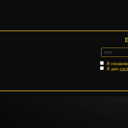
Я ознаком
Я даю
согл