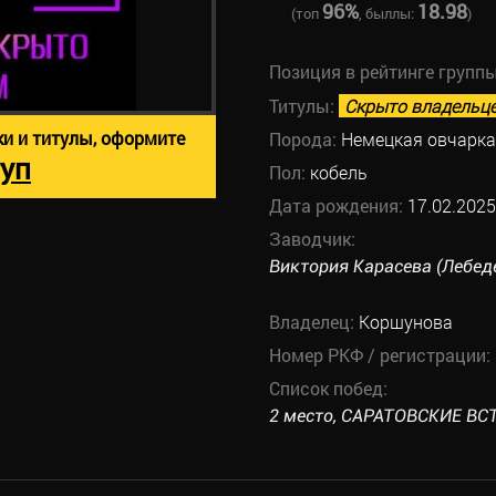
96%
18.98
(топ
, быллы:
)
Позиция в рейтинге групп
Титулы:
Скрыто владельц
ки и титулы, оформите
Порода:
Немецкая овчарка
уп
Пол:
кобель
Дата рождения:
17.02.2025
Заводчик:
Виктория Карасева (Лебед
Владелец:
Коршунова
Номер РКФ / регистрации:
Список побед:
2 место, САРАТОВСКИЕ ВСТ