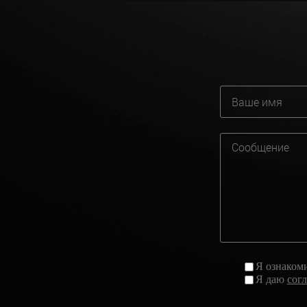
Я ознаком
Я даю
сог