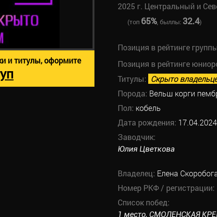
2025 г. Центральный и Се
65%
32.4
(топ
, быллы:
)
Позиция в рейтинге групп
ки и титулы, оформите
Позиция в рейтинге юниор
уп
Титулы:
Скрыто владельц
Порода:
Вельш корги пемб
Пол:
кобель
Дата рождения:
17.04.2024
Заводчик:
Юлия Цветкова
Владелец:
Елена Скоробог
Номер РКФ / регистрации:
Список побед:
1 место, СМОЛЕНСКАЯ КРЕПО