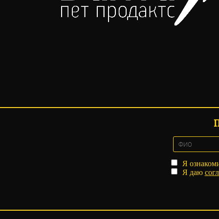
Я ознаком
Я даю
согл