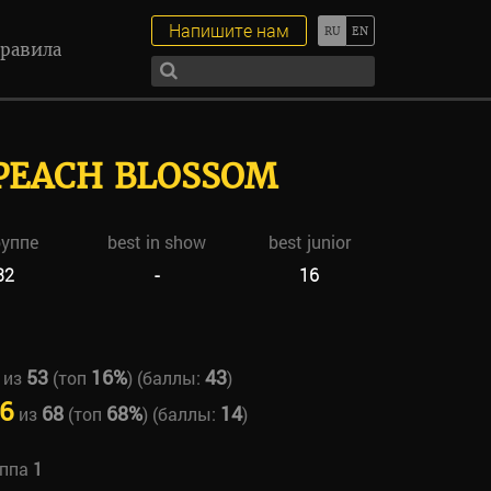
Напишите нам
равила
 PEACH BLOSSOM
руппе
best in show
best junior
32
-
16
53
16%
43
из
(топ
) (баллы:
)
6
68
68%
14
из
(топ
) (баллы:
)
уппа
1