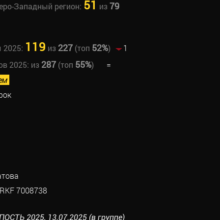
51
79
веро-Западный регион:
из
119
227
52%
ы 2025:
из
(топ
)
1
287
55%
ов 2025:
из
(топ
)
=
ем
рок
атова
RKF 7008738
СТЬ 2025, 13.07.2025 (в группе)