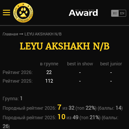
LEYU AKSHAKH N/B
Главная
LEYU AKSHAKH N/B
в группе
best in show
best junior
Рейтинг 2026:
22
-
-
Рейтинг 2025:
112
-
-
1
Группа:
7
32
22%
14
Породный рейтинг 2026:
из
(топ
) (баллы:
)
10
49
21%
Породный рейтинг 2025:
из
(топ
) (баллы:
26
)