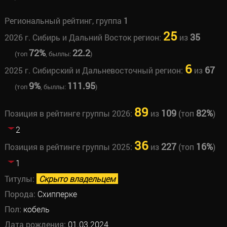
Региональный рейтинг, группа
1
25
35
2026 г. Сибирь и Дальний Восток регион:
из
72%
22.2
(топ
, быллы:
)
6
67
2025 г. Сибирский и Дальневосточный регион:
из
9%
111.95
(топ
, быллы:
)
89
109
82%
Позиция в рейтинге группы 2026:
из
(топ
)
2
36
227
16%
Позиция в рейтинге группы 2025:
из
(топ
)
1
Титулы:
Скрыто владельцем
Порода:
Схипперке
Пол:
кобель
Дата рождения:
01.03.2024