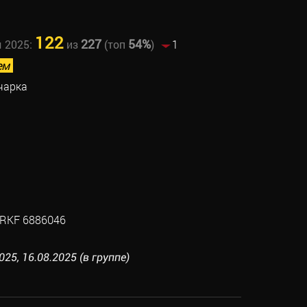
122
227
54%
ы 2025:
из
(топ
)
1
ем
чарка
RKF 6886046
5, 16.08.2025 (в группе)