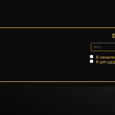
Я ознаком
Я даю
согл