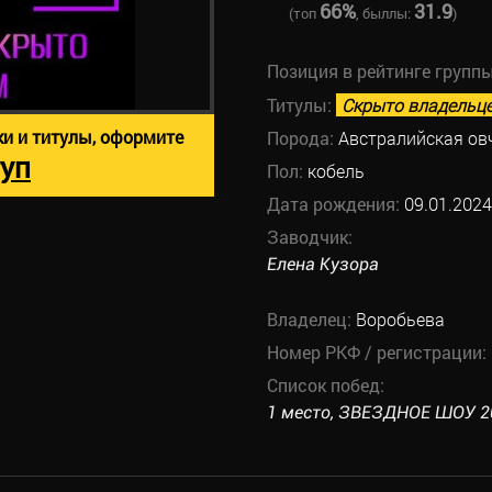
66%
31.9
(топ
, быллы:
)
Позиция в рейтинге групп
Титулы:
Скрыто владельц
ки и титулы, оформите
Порода:
Австралийская ов
уп
Пол:
кобель
Дата рождения:
09.01.2024
Заводчик:
Елена Кузора
Владелец:
Воробьева
Номер РКФ / регистрации:
Список побед:
1 место, ЗВЕЗДНОЕ ШОУ 202