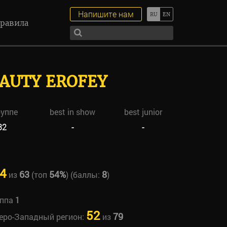
Напишите нам
равила
EAUTY EROFEY
руппе
best in show
best junior
32
-
-
4
63
54%
8
из
(топ
) (баллы:
)
уппа
1
52
79
веро-Западный регион:
из