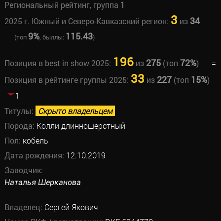
Региональный рейтинг, группа
1
3
34
2025 г. Южный и Северо-Кавказский регион:
из
9%
115.43
(топ
, быллы:
)
196
275
72%
Позиция в best in show 2025:
из
(топ
)
=
33
227
15%
Позиция в рейтинге группы 2025:
из
(топ
)
1
Титулы:
Скрыто владельцем
Порода:
Колли длинношерстный
Пол:
кобель
Дата рождения:
12.10.2019
Заводчик:
Наталья Шерканова
Владелец:
Сергей Якович