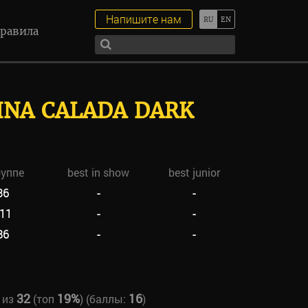
Напишите нам
равила
INA CALADA DARK
руппе
best in show
best junior
36
-
-
11
-
-
86
-
-
32
19%
16
из
(топ
) (баллы:
)