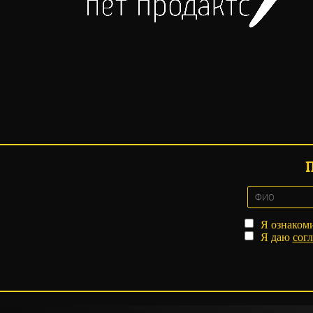
Я ознаком
Я даю
согл