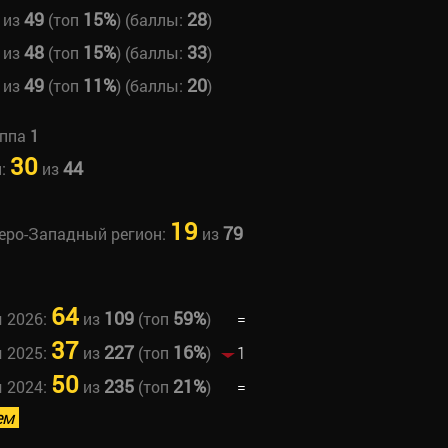
49
15%
28
из
(топ
) (баллы:
)
48
15%
33
из
(топ
) (баллы:
)
49
11%
20
из
(топ
) (баллы:
)
уппа
1
30
44
н:
из
19
79
веро-Западный регион:
из
64
109
59%
ы 2026:
из
(топ
)
=
37
227
16%
ы 2025:
из
(топ
)
1
50
235
21%
ы 2024:
из
(топ
)
=
ем