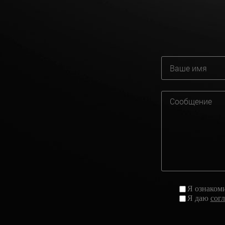
Я ознаком
Я даю
сог