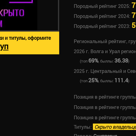
7
Породный рейтинг 2025:
7
Породный рейтинг 2024:
5
Породный рейтинг 2023:
ки и титулы, оформите
Региональный рейтинг, гр
уп
2026 г. Волга и Урал регио
69%
36.38
(топ
, быллы:
)
2025 г. Центральный и Се
25%
111.4
(топ
, быллы:
)
Позиция в рейтинге групп
Позиция в рейтинге групп
Позиция в рейтинге групп
Титулы:
Скрыто владельц
Порода:
Схипперке