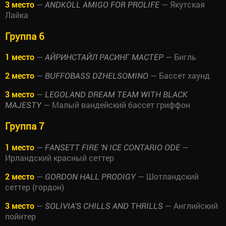
3 место
—
— Якутская
ANDKOLL AMIGO FOR PROLIFE
Лайка
Группа 6
1 место
—
— Бигль
АЙРИНСТАЙЛ РАСИНГ МАСТЕР
2 место
—
— Бассет хаунд
BUFFOBASS DZHELSOMINO
3 место
—
LEGOLAND DREAM TEAM WITH BLACK
— Малый вандейский бассет гриффон
MAJESTY
Группа 7
1 место
—
—
FANSETT FIRE 'N ICE CONTARIO ODE
Ирландский красный сеттер
2 место
—
— Шотландский
GORDON HALL PRODIGY
сеттер (гордон)
3 место
—
— Английский
SOLIVIA'S CHILLS AND THRILLS
пойнтер