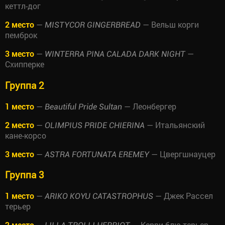
кеттл-дог
2 место
—
— Вельш корги
MISTYCOR GINGERBREAD
пемброк
3 место
—
—
WINTERRA PINA CALADA DARK NIGHT
Схипперке
Группа 2
1 место
—
— Леонбергер
Beautiful Pride Sultan
2 место
—
— Итальянский
OLIMPIUS PRIDE CHIERINA
кане-корсо
3 место
—
— Цвергшнауцер
ASTRA FORTUNATA EREMEY
Группа 3
1 место
—
— Джек Рассел
ARIKO KOYU CATASTROPHUS
терьер
2 место
—
— Керри блю терьер