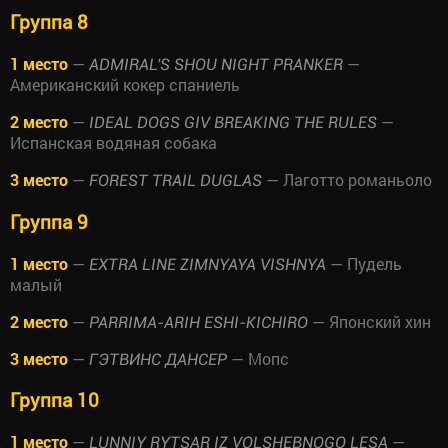
Группа 8
1 место
—
—
ADMIRAL'S SHOU NIGHT PRANKER
Американский кокер спаниель
2 место
—
—
IDEAL DOGS GIV BREAKING THE RULES
Испанская водяная собака
3 место
—
— Лаготто романьоло
FOREST TRAIL DUGLAS
Группа 9
1 место
—
— Пудель
EXTRA LINE ZIMNYAYA VISHNYA
малый
2 место
—
— Японский хин
PARRIMA-ARIH ESHI-KICHIRO
3 место
—
— Мопс
ГЭТВИНС ДАНСЕР
Группа 10
1 место
—
—
LUNNIY RYTSAR IZ VOLSHEBNOGO LESA