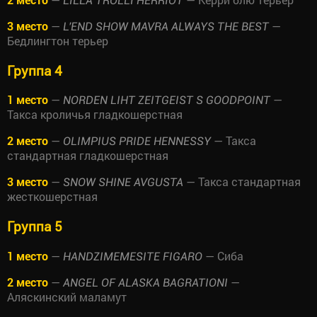
LILLA TROLLI HERRIOT
3 место
—
—
L'END SHOW MAVRA ALWAYS THE BEST
Бедлингтон терьер
Группа 4
1 место
—
—
NORDEN LIHT ZEITGEIST S GOODPOINT
Такса кроличья гладкошерстная
2 место
—
— Такса
OLIMPIUS PRIDE HENNESSY
стандартная гладкошерстная
3 место
—
— Такса стандартная
SNOW SHINE AVGUSTA
жесткошерстная
Группа 5
1 место
—
— Сиба
HANDZIMEMESITE FIGARO
2 место
—
—
ANGEL OF ALASKA BAGRATIONI
Аляскинский маламут