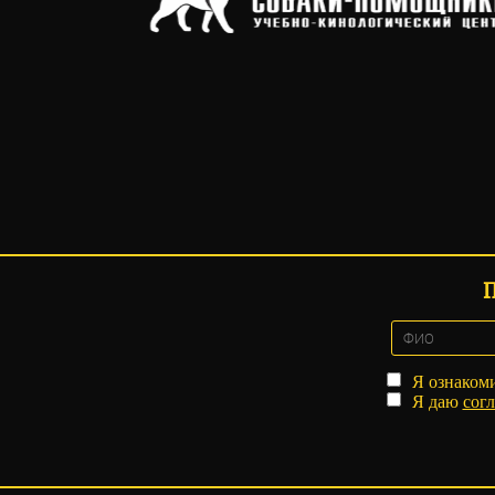
Я ознаком
Я даю
согл