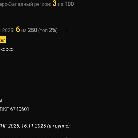
3
100
веро-Западный регион:
из
6
250
2%
ы 2025:
из
(топ
)
=
ем
-корсо
а
RKF 6740601
Г 2025, 16.11.2025 (в группе)