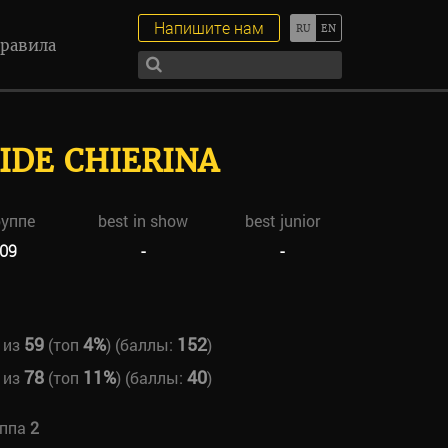
Напишите нам
равила
IDE CHIERINA
руппе
best in show
best junior
09
-
-
59
4%
152
из
(топ
) (баллы:
)
78
11%
40
из
(топ
) (баллы:
)
уппа
2