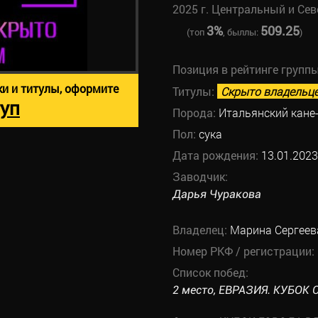
2025 г. Центральный и Се
3%
509.25
(топ
, быллы:
)
Позиция в рейтинге групп
ки и титулы, оформите
Титулы:
Скрыто владельц
уп
Порода:
Итальянский кане
Пол:
сука
Дата рождения:
13.01.2023
Заводчик:
Дарья Чуракова
Владелец:
Марина Сергеев
Номер РКФ / регистрации:
Список побед:
2 место, ЕВРАЗИЯ. КУБОК СН