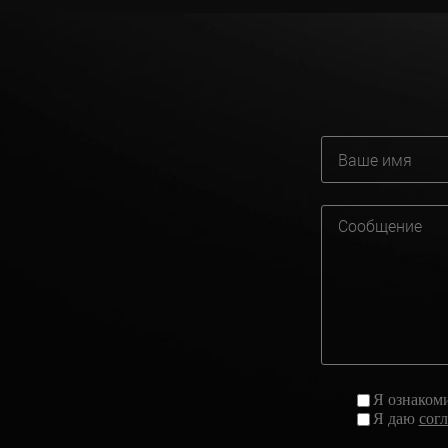
Я ознаком
Я даю
сог