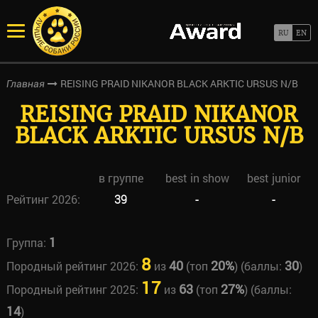
REISING PRAID NIKANOR BLACK ARKTIC URSUS N/B
Главная
REISING PRAID NIKANOR
BLACK ARKTIC URSUS N/B
в группе
best in show
best junior
Рейтинг 2026:
39
-
-
1
Группа:
8
40
20%
30
Породный рейтинг 2026:
из
(топ
) (баллы:
)
17
63
27%
Породный рейтинг 2025:
из
(топ
) (баллы:
14
)