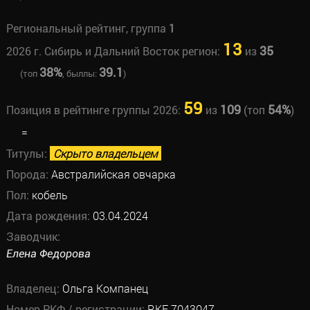
Региональный рейтинг, группа
1
13
35
2026 г. Сибирь и Дальний Восток регион:
из
38%
39.1
(топ
, быллы:
)
59
109
54%
Позиция в рейтинге группы 2026:
из
(топ
)
=
Титулы:
Скрыто владельцем
Порода:
Австралийская овчарка
Пол:
кобель
Дата рождения:
03.04.2024
Заводчик:
Елена Федорова
Владелец:
Ольга Компанец
Номер РКФ / регистрации:
RKF 7043047