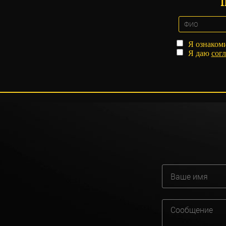
Я ознаком
Я даю
согл