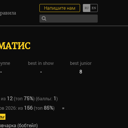
Напишите нам
равила
ЕМАТИС
руппе
best in show
best junior
-
-
8
12
75%
1
из
(топ
) (баллы:
)
156
85%
ов 2026:
из
(топ
)
=
ем
овчарка (бобтейл)