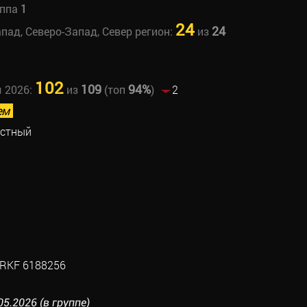
уппа
1
24
24
апад, Северо-Запад, Север регион:
из
102
109
94%
ы 2026:
из
(топ
)
2
ем
рстный
RKF 6188256
05.2026 (в группе)