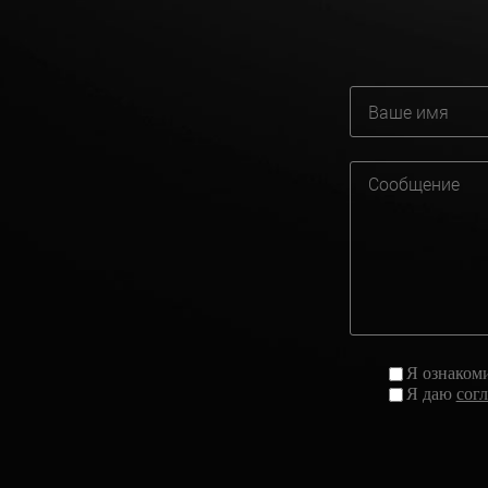
Я ознаком
Я даю
сог