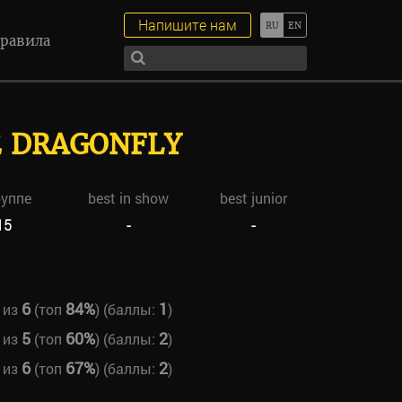
Напишите нам
равила
E DRAGONFLY
руппе
best in show
best junior
15
-
-
6
84%
1
из
(топ
) (баллы:
)
5
60%
2
из
(топ
) (баллы:
)
6
67%
2
из
(топ
) (баллы:
)