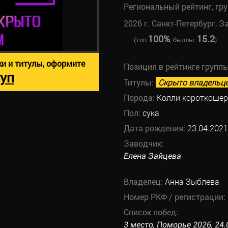
Региональный рейтинг, гр
2026 г. Санкт-Петербург, З
100%
15.2
(топ
, быллы:
)
ки и титулы, оформите
Позиция в рейтинге групп
уп
Титулы:
Скрыто владельц
Порода:
Колли короткоше
Пол:
сука
Дата рождения:
23.04.2021
Заводчик:
Елена Зайцева
Владелец:
Анна Зыблева
Номер РКФ / регистрации:
Список побед:
3 место, Поморье 2026, 24.