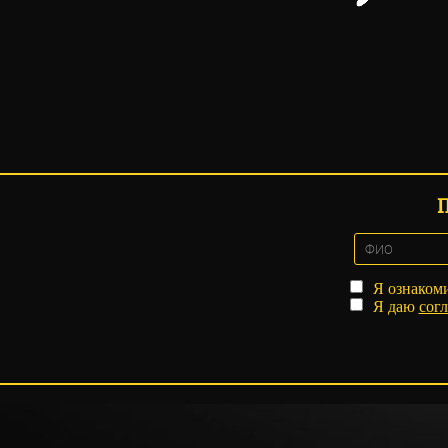
Я ознаком
Я даю
согл