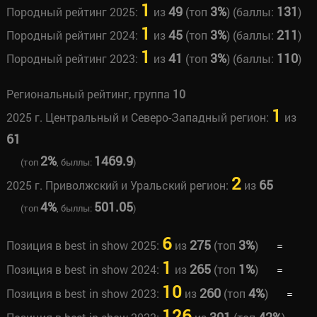
1
49
3%
131
Породный рейтинг 2025:
из
(топ
) (баллы:
)
1
45
3%
211
Породный рейтинг 2024:
из
(топ
) (баллы:
)
1
41
3%
110
Породный рейтинг 2023:
из
(топ
) (баллы:
)
Региональный рейтинг, группа
10
1
2025 г. Центральный и Северо-Западный регион:
из
61
2%
1469.9
(топ
, быллы:
)
2
65
2025 г. Приволжский и Уральский регион:
из
4%
501.05
(топ
, быллы:
)
6
275
3%
Позиция в best in show 2025:
из
(топ
)
=
1
265
1%
Позиция в best in show 2024:
из
(топ
)
=
10
260
4%
Позиция в best in show 2023:
из
(топ
)
=
126