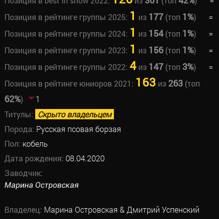
301
42%
Позиция в best in show 2022:
из
(топ
)
=
1
177
1%
Позиция в рейтинге группы 2025:
из
(топ
)
=
1
154
1%
Позиция в рейтинге группы 2024:
из
(топ
)
=
1
156
1%
Позиция в рейтинге группы 2023:
из
(топ
)
=
4
147
3%
Позиция в рейтинге группы 2022:
из
(топ
)
=
163
263
Позиция в рейтинге юниоров 2021:
из
(топ
62%
)
1
Титулы:
Скрыто владельцем
Порода:
Русская псовая борзая
Пол:
кобель
Дата рождения:
08.04.2020
Заводчик:
Марина Островская
Владелец:
Марина Островская & Дмитрий Успенский