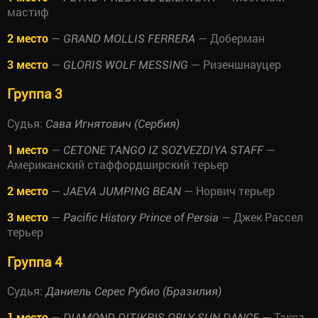
мастиф
2 место
—
— Доберман
GRAND MOLLIS FERRERA
3 место
—
— Ризеншнауцер
GLORIS WOLF MESSING
Группа 3
Судья:
Сава Игнятович (Сербия)
1 место
—
—
CETONE TANGO IZ SOZVEZDIYA STAFF
Американский стаффордширский терьер
2 место
—
— Норвич терьер
JAEVA JUMPING BEAN
3 место
—
— Джек Рассел
Pacific History Prince of Persia
терьер
Группа 4
Судья:
Даниель Серес Рубио (Бразилия)
1 место
—
— Такса
DIAMOND DITIKRIS ORLY SUN DANCE