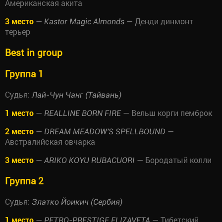
Американская акита
3 место
—
— Денди динмонт
Kastor Magic Almonds
терьер
Best in group
Группа 1
Судья:
Лай-Чун Чанг (Тайвань)
1 место
—
— Вельш корги пемброк
REALLINE BORN FIRE
2 место
—
—
DREAM MEADOW'S SPELLBOUND
Австралийская овчарка
3 место
—
— Бородатый колли
ARIKO KOYU RUBACUORI
Группа 2
Судья:
Златко Йоикич (Сербия)
1 место
—
— Тибетский
PETRO-PRESTIGE ELIZAVETA