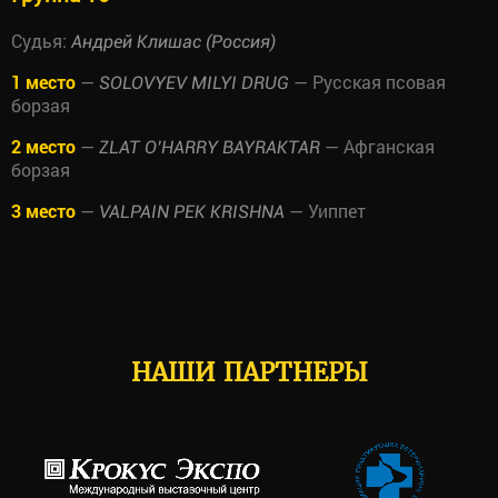
Судья:
Андрей Клишас (Россия)
1 место
—
— Русская псовая
SOLOVYEV MILYI DRUG
борзая
2 место
—
— Афганская
ZLAT O’HARRY BAYRAKTAR
борзая
3 место
—
— Уиппет
VALPAIN PEK KRISHNA
НАШИ ПАРТНЕРЫ