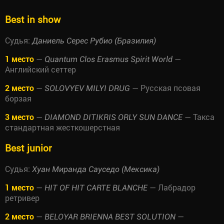
Best in show
Судья:
Даниель Серес Рубио (Бразилия)
1 место
—
—
Quantum Clos Erasmus Spirit World
Английский сеттер
2 место
—
— Русская псовая
SOLOVYEV MILYI DRUG
борзая
3 место
—
— Такса
DIAMOND DITIKRIS ORLY SUN DANCE
стандартная жесткошерстная
Best junior
Судья:
Хуан Миранда Сауседо (Мексика)
1 место
—
— Лабрадор
HIT OF HIT CARTE BLANCHE
ретривер
2 место
—
—
BELOYAR BRIENNA BEST SOLUTION