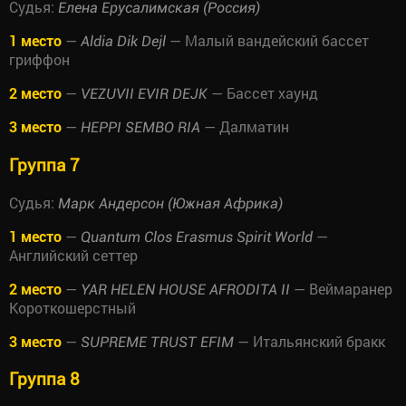
Судья:
Елена Ерусалимская (Россия)
1 место
—
— Малый вандейский бассет
Aldia Dik Dejl
гриффон
2 место
—
— Бассет хаунд
VEZUVII EVIR DEJK
3 место
—
— Далматин
HEPPI SEMBO RIA
Группа 7
Судья:
Марк Андерсон (Южная Африка)
1 место
—
—
Quantum Clos Erasmus Spirit World
Английский сеттер
2 место
—
— Веймаранер
YAR HELEN HOUSE AFRODITA II
Короткошерстный
3 место
—
— Итальянский бракк
SUPREME TRUST EFIM
Группа 8