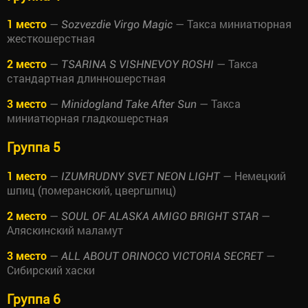
1 место
—
— Такса миниатюрная
Sozvezdie Virgo Magic
жесткошерстная
2 место
—
— Такса
TSARINA S VISHNEVOY ROSHI
стандартная длинношерстная
3 место
—
— Такса
Minidogland Take After Sun
миниатюрная гладкошерстная
Группа 5
1 место
—
— Немецкий
IZUMRUDNY SVET NEON LIGHT
шпиц (померанский, цвергшпиц)
2 место
—
—
SOUL OF ALASKA AMIGO BRIGHT STAR
Аляскинский маламут
3 место
—
—
ALL ABOUT ORINOCO VICTORIA SECRET
Сибирский хаски
Группа 6