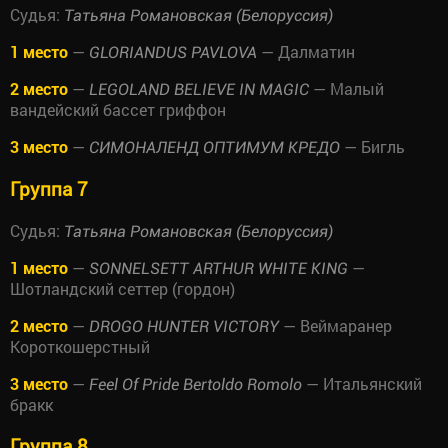
Судья:
Татьяна Романовская (Белоруссия)
1 место
—
— Далматин
GLORIANDUS PAVLOVA
2 место
—
— Малый
LEGOLAND BELIEVE IN MAGIC
вандейский бассет гриффон
3 место
—
— Бигль
СИМОНАЛЕНД ОПТИМУМ КРЕДО
Группа 7
Судья:
Татьяна Романовская (Белоруссия)
1 место
—
—
SONNELSETT ARTHUR WHITE KING
Шотландский сеттер (гордон)
2 место
—
— Веймаранер
DROGO HUNTER VICTORY
Короткошерстный
3 место
—
— Итальянский
Feel Of Pride Bertoldo Romolo
бракк
Группа 8