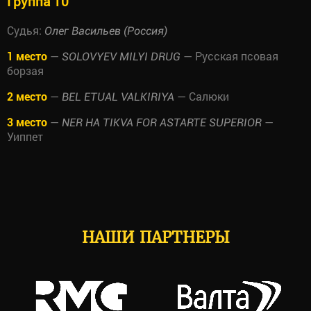
Группа 10
Судья:
Олег Васильев (Россия)
1 место
—
— Русская псовая
SOLOVYEV MILYI DRUG
борзая
2 место
—
— Салюки
BEL ETUAL VALKIRIYA
3 место
—
—
NER HA TIKVA FOR ASTARTE SUPERIOR
Уиппет
НАШИ ПАРТНЕРЫ