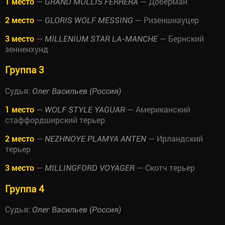
1 место
—
— Доберман
GRAND MOLLIS FERRERA
2 место
—
— Ризеншнауцер
GLORIS WOLF MESSING
3 место
—
— Бернский
MILLENIUM STAR LA-MANCHE
зенненхунд
Группа 3
Судья:
Олег Васильев (Россия)
1 место
—
— Американский
WOLF STYLE YAGUAR
стаффордширский терьер
2 место
—
— Ирландский
NEZHNOYE PLAMYA ANTEN
терьер
3 место
—
— Скотч терьер
MILLINGFORD VOYAGER
Группа 4
Судья:
Олег Васильев (Россия)