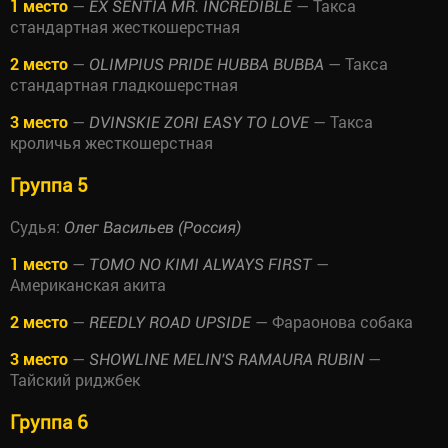
1 место
—
— Такса
EX SENTIA MR. INCREDIBLE
стандартная жесткошерстная
2 место
—
— Такса
OLIMPIUS PRIDE HUBBA BUBBA
стандартная гладкошерстная
3 место
—
— Такса
DVINSKIE ZORI EASY TO LOVE
кроличья жесткошерстная
Группа 5
Судья:
Олег Васильев (Россия)
1 место
—
—
TOMO NO KIMI ALWAYS FIRST
Американская акита
2 место
—
— Фараонова собака
REEDLY ROAD UPSIDE
3 место
—
—
SHOWLINE MELIN'S RAMAURA RUBIN
Тайский риджбек
Группа 6