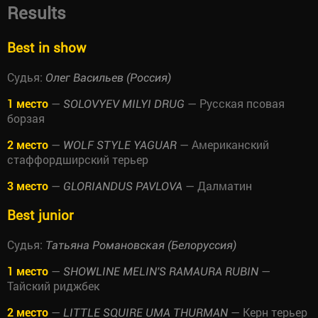
Results
Best in show
Судья:
Олег Васильев (Россия)
1 место
—
— Русская псовая
SOLOVYEV MILYI DRUG
борзая
2 место
—
— Американский
WOLF STYLE YAGUAR
стаффордширский терьер
3 место
—
— Далматин
GLORIANDUS PAVLOVA
Best junior
Судья:
Татьяна Романовская (Белоруссия)
1 место
—
—
SHOWLINE MELIN'S RAMAURA RUBIN
Тайский риджбек
2 место
—
— Керн терьер
LITTLE SQUIRE UMA THURMAN