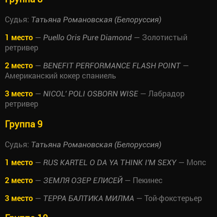
Судья:
Татьяна Романовская (Белоруссия)
1 место
—
— Золотистый
Puello Oris Pure Diamond
ретривер
2 место
—
—
BENEFIT PERFORMANCE FLASH POINT
Американский кокер спаниель
3 место
—
— Лабрадор
NICOL' POLI OSBORN WISE
ретривер
Группа 9
Судья:
Татьяна Романовская (Белоруссия)
1 место
—
— Мопс
RUS KARTEL O DA YA THINK I'M SEXY
2 место
—
— Пекинес
ЗЕМЛЯ ОЗЕР ЕЛИСЕЙ
3 место
—
— Той-фокстерьер
ТЕРРА БАЛТИКА МИЛМА