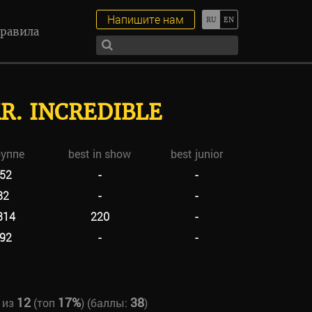
Напишите нам
равила
R. INCREDIBLE
руппе
best in show
best junior
52
-
-
82
-
-
314
220
-
92
-
-
12
17%
38
из
(топ
) (баллы:
)