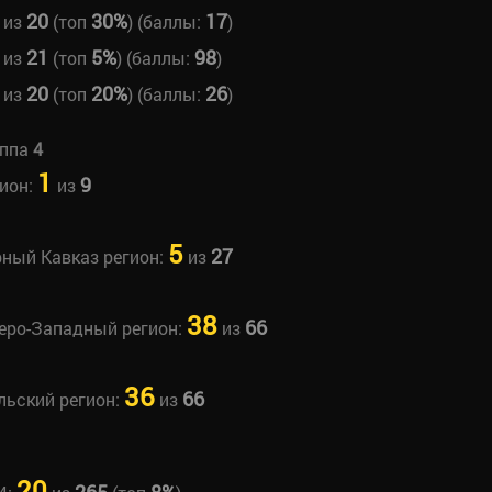
20
30%
17
из
(топ
) (баллы:
)
21
5%
98
из
(топ
) (баллы:
)
20
20%
26
из
(топ
) (баллы:
)
уппа
4
1
9
гион:
из
5
27
рный Кавказ регион:
из
38
66
веро-Западный регион:
из
36
66
льский регион:
из
20