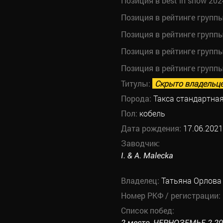
Позиция в best in show 202
Позиция в рейтинге групп
Позиция в рейтинге групп
Позиция в рейтинге групп
Позиция в рейтинге групп
Титулы:
Скрыто владельц
Порода:
Такса стандартна
Пол:
кобель
Дата рождения:
17.06.2021
Заводчик:
I. & A. Malecka
Владелец:
Татьяна Орлова
Номер РКФ / регистрации:
Список побед:
2 место, ЧЕРНОЗЕМЬЕ 2 202