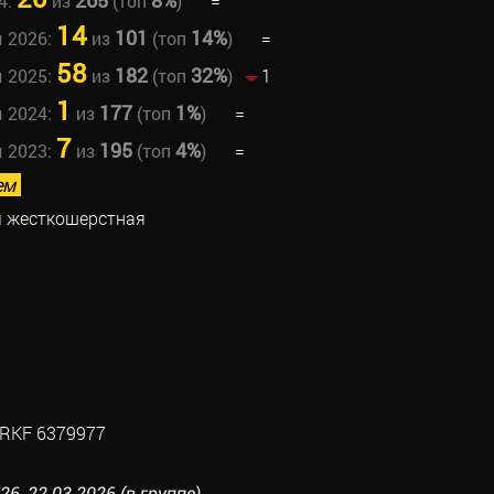
265
8%
4:
из
(топ
)
=
14
101
14%
ы 2026:
из
(топ
)
=
58
182
32%
ы 2025:
из
(топ
)
1
1
177
1%
ы 2024:
из
(топ
)
=
7
195
4%
ы 2023:
из
(топ
)
=
ем
я жесткошерстная
RKF 6379977
6, 22.03.2026 (в группе)