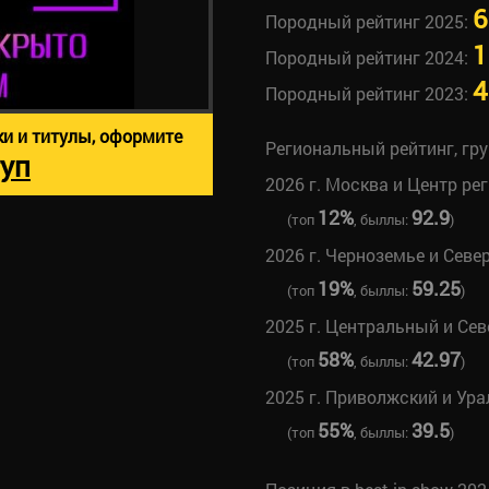
6
Породный рейтинг 2025:
1
Породный рейтинг 2024:
4
Породный рейтинг 2023:
ки и титулы, оформите
Региональный рейтинг, гр
уп
2026 г. Москва и Центр ре
12%
92.9
(топ
, быллы:
)
2026 г. Черноземье и Севе
19%
59.25
(топ
, быллы:
)
2025 г. Центральный и Се
58%
42.97
(топ
, быллы:
)
2025 г. Приволжский и Ура
55%
39.5
(топ
, быллы:
)