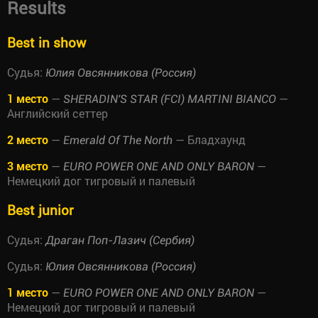
Results
Best in show
Судья:
Юлия Овсянникова (Россия)
1 место
—
—
SHERADIN'S STAR (FCI) MARTINI BIANCO
Английский сеттер
2 место
—
— Бладхаунд
Emerald Of The North
3 место
—
—
EURO POWER ONE AND ONLY BARON
Немецкий дог тигровый и палевый
Best junior
Судья:
Драган Поп-Лазич (Сербия)
Судья:
Юлия Овсянникова (Россия)
1 место
—
—
EURO POWER ONE AND ONLY BARON
Немецкий дог тигровый и палевый