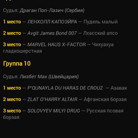
Судья:
Драган Поп-Лазич (Сербия)
1 место
—
— Пудель малый
ЛЕНХОЛЛ КАПОЭЙРА
2 место
—
— Лхасский апсо
Avgit James Bond 007
3 место
—
— Чихуахуа
MARVEL HAUS X-FACTOR
гладкошерстная
Группа 10
Судья:
Лизбет Мах (Швейцария)
1 место
—
— Азавак
P’QUNAYLA DU HARAS DE CROUZ
2 место
—
— Афганская борзая
ZLAT O’HARRY ALTAIR
3 место
—
— Русская псовая
SOLOVYEV MILYI DRUG
борзая