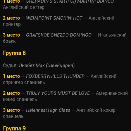
1 место
—
—
SHERADIN'S STAR (FCI) MARTINI BIANCO
Английский сеттер
2 место
—
— Английский
WEIMPOINT SMOKIN' HOT
пойнтер
3 место
—
— Итальянский
GRAFSKOE GNEZDO DOMINGO
бракк
Группа 8
Судья:
Лизбет Мах (Швейцария)
1 место
—
— Английский
FOXBERRYHILLS THUNDER
спрингер спаниель
2 место
—
— Американский
TRULY YOURS MUST BE LOVE
кокер спаниель
3 место
—
— Английский кокер
Halennest High Class
спаниель
Группа 9