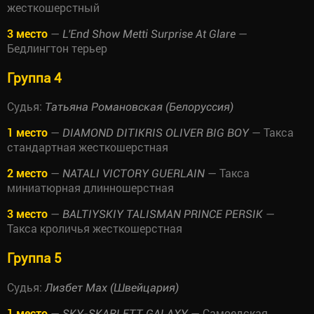
жесткошерстный
3 место
—
—
L'End Show Metti Surprise At Glare
Бедлингтон терьер
Группа 4
Судья:
Татьяна Романовская (Белоруссия)
1 место
—
— Такса
DIAMOND DITIKRIS OLIVER BIG BOY
стандартная жесткошерстная
2 место
—
— Такса
NATALI VICTORY GUERLAIN
миниатюрная длинношерстная
3 место
—
—
BALTIYSKIY TALISMAN PRINCE PERSIK
Такса кроличья жесткошерстная
Группа 5
Судья:
Лизбет Мах (Швейцария)
1 место
—
— Самоедская
SKY-SKARLETT GALAXY