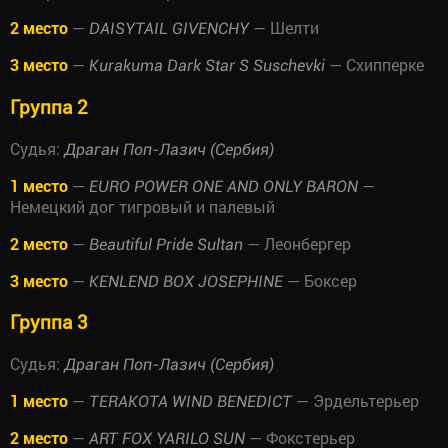
2 место
—
— Шелти
DAISYTAIL GIVENCHY
3 место
—
— Схипперке
Kurakuma Dark Star S Suschevki
Группа 2
Судья:
Драган Поп-Лазич (Сербия)
1 место
—
—
EURO POWER ONE AND ONLY BARON
Немецкий дог тигровый и палевый
2 место
—
— Леонбергер
Beautiful Pride Sultan
3 место
—
— Боксер
KENLEND BOX JOSEPHINE
Группа 3
Судья:
Драган Поп-Лазич (Сербия)
1 место
—
— Эрдельтерьер
TERAKOTA WIND BENEDICT
2 место
—
— Фокстерьер
ART FOX YARILO SUN