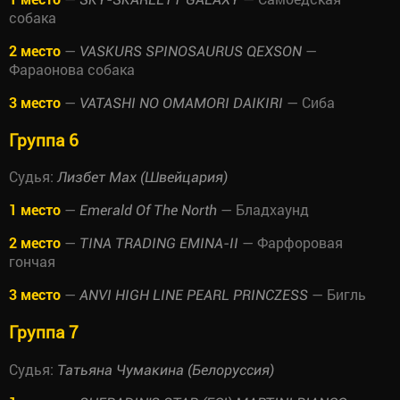
собака
2 место
—
—
VASKURS SPINOSAURUS QEXSON
Фараонова собака
3 место
—
— Сиба
VATASHI NO OMAMORI DAIKIRI
Группа 6
Судья:
Лизбет Мах (Швейцария)
1 место
—
— Бладхаунд
Emerald Of The North
2 место
—
— Фарфоровая
TINA TRADING EMINA-II
гончая
3 место
—
— Бигль
ANVI HIGH LINE PEARL PRINCZESS
Группа 7
Судья:
Татьяна Чумакина (Белоруссия)