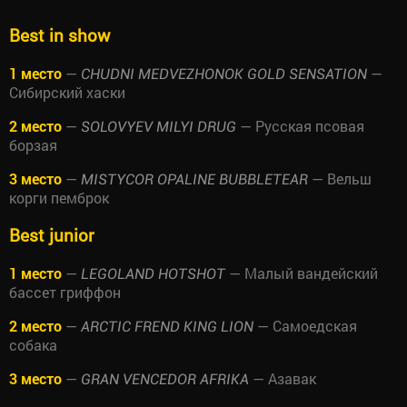
Best in show
1 место
—
—
CHUDNI MEDVEZHONOK GOLD SENSATION
Сибирский хаски
2 место
—
— Русская псовая
SOLOVYEV MILYI DRUG
борзая
3 место
—
— Вельш
MISTYCOR OPALINE BUBBLETEAR
корги пемброк
Best junior
1 место
—
— Малый вандейский
LEGOLAND HOTSHOT
бассет гриффон
2 место
—
— Самоедская
ARCTIC FREND KING LION
собака
3 место
—
— Азавак
GRAN VENCEDOR AFRIKA