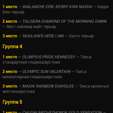
1 место
—
— Керри
AVALANCHE EIRE-KERRY KIRA NASHA
блю терьер
2 место
—
TALISERA DIAMOND OF THE MORNING DAWN
— Вест хайленд вайт терьер
3 место
—
— Скотч терьер
SKAILAIN'S HERE I AM
Группа 4
1 место
—
— Такса
OLIMPIUS PRIDE HENNESSY
стандартная гладкошерстная
2 место
—
— Такса
OLYMPIC SUN VALENTAIN
миниатюрная гладкошерстная
3 место
—
— Такса кроличья
MAGIK RAINBOW DIAVOLOS
жесткошерстная
Группа 5
1 место
—
—
CHUDNI MEDVEZHONOK GOLD SENSATION