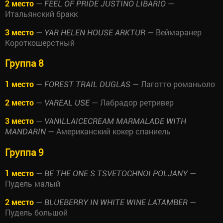
2 место
—
—
FEEL OF PRIDE JUSTINO LIBARIO
Итальянский бракк
3 место
—
— Веймаранер
YAR HELEN HOUSE ARKTUR
Короткошерстный
Группа 8
1 место
—
— Лаготто романьоло
FOREST TRAIL DUGLAS
2 место
—
— Лабрадор ретривер
VAREAL USE
3 место
—
VANILLAICECREAM MARMALADE WITH
— Американский кокер спаниель
MANDARIN
Группа 9
1 место
—
—
BE THE ONE S TSVETOCHNOI POLJANY
Пудель малый
2 место
—
—
BLUEBERRY IN WHITE WINE LATAMBER
Пудель большой