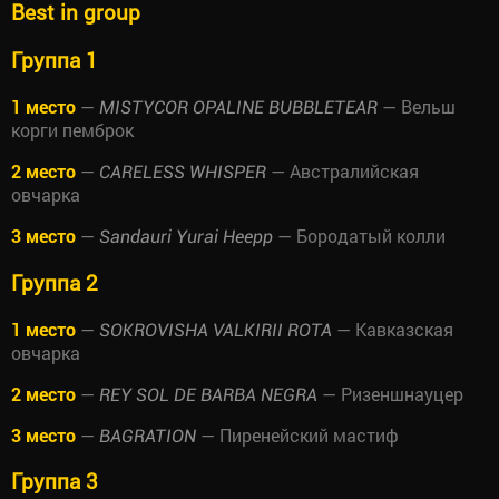
Best in group
Группа 1
1 место
—
— Вельш
MISTYCOR OPALINE BUBBLETEAR
корги пемброк
2 место
—
— Австралийская
CARELESS WHISPER
овчарка
3 место
—
— Бородатый колли
Sandauri Yurai Heepp
Группа 2
1 место
—
— Кавказская
SOKROVISHA VALKIRII ROTA
овчарка
2 место
—
— Ризеншнауцер
REY SOL DE BARBA NEGRA
3 место
—
— Пиренейский мастиф
BAGRATION
Группа 3