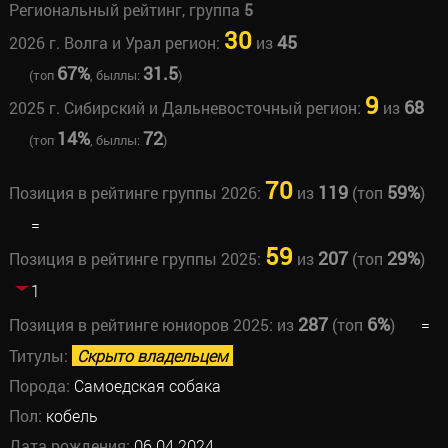
Региональный рейтинг, группа
5
30
45
2026 г. Волга и Урал регион:
из
67%
31.5
(топ
, быллы:
)
9
68
2025 г. Сибирский и Дальневосточный регион:
из
14%
72
(топ
, быллы:
)
70
119
59%
Позиция в рейтинге группы 2026:
из
(топ
)
=
59
207
29%
Позиция в рейтинге группы 2025:
из
(топ
)
1
287
6%
Позиция в рейтинге юниоров 2025:
из
(топ
)
=
Титулы:
Скрыто владельцем
Порода:
Самоедская собака
Пол:
кобель
Дата рождения:
06.04.2024