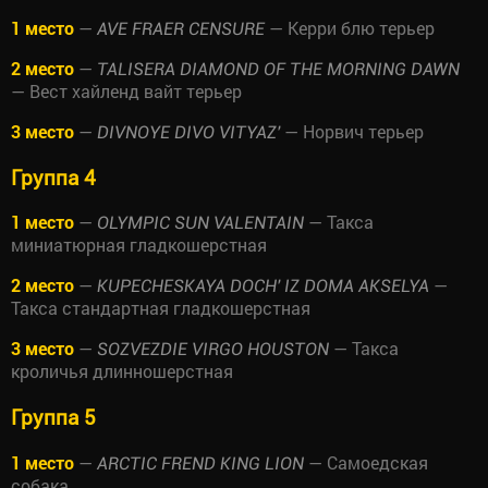
1 место
—
— Керри блю терьер
AVE FRAER CENSURE
2 место
—
TALISERA DIAMOND OF THE MORNING DAWN
— Вест хайленд вайт терьер
3 место
—
— Норвич терьер
DIVNOYE DIVO VITYAZ'
Группа 4
1 место
—
— Такса
OLYMPIC SUN VALENTAIN
миниатюрная гладкошерстная
2 место
—
—
KUPECHESKAYA DOCH' IZ DOMA AKSELYA
Такса стандартная гладкошерстная
3 место
—
— Такса
SOZVEZDIE VIRGO HOUSTON
кроличья длинношерстная
Группа 5
1 место
—
— Самоедская
ARCTIC FREND KING LION
собака