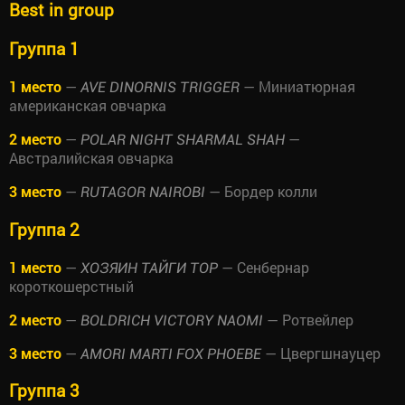
Best in group
Группа 1
1 место
—
— Миниатюрная
AVE DINORNIS TRIGGER
американская овчарка
2 место
—
—
POLAR NIGHT SHARMAL SHAH
Австралийская овчарка
3 место
—
— Бордер колли
RUTAGOR NAIROBI
Группа 2
1 место
—
— Сенбернар
ХОЗЯИН ТАЙГИ ТОР
короткошерстный
2 место
—
— Ротвейлер
BOLDRICH VICTORY NAOMI
3 место
—
— Цвергшнауцер
AMORI MARTI FOX PHOEBE
Группа 3