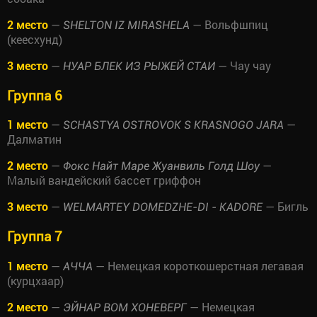
2 место
—
— Вольфшпиц
SHELTON IZ MIRASHELA
(кеесхунд)
3 место
—
— Чау чау
НУАР БЛЕК ИЗ РЫЖЕЙ СТАИ
Группа 6
1 место
—
—
SCHASTYA OSTROVOK S KRASNOGO JARA
Далматин
2 место
—
—
Фокс Найт Маре Жуанвиль Голд Шоу
Малый вандейский бассет гриффон
3 место
—
— Бигль
WELMARTEY DOMEDZHE-DI - KADORE
Группа 7
1 место
—
— Немецкая короткошерстная легавая
АЧЧА
(курцхаар)
2 место
—
— Немецкая
ЭЙНАР ВОМ ХОНЕВЕРГ