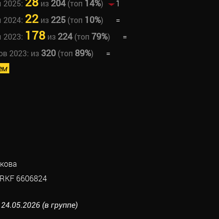
28
204
14%
ы 2025:
из
(топ
)
1
22
225
10%
ы 2024:
из
(топ
)
=
178
224
79%
ы 2023:
из
(топ
)
=
320
89%
ов 2023:
из
(топ
)
=
ем
кова
RKF 6606824
24.05.2026 (в группе)