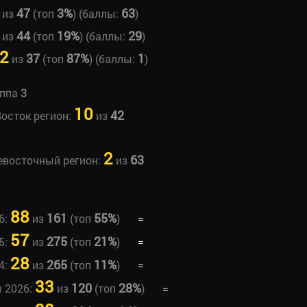
47
3%
63
из
(топ
) (баллы:
)
44
19%
29
из
(топ
) (баллы:
)
2
37
87%
1
из
(топ
) (баллы:
)
уппа
3
10
42
Восток регион:
из
2
63
невосточный регион:
из
88
161
55%
6:
из
(топ
)
=
57
275
21%
5:
из
(топ
)
=
28
265
11%
4:
из
(топ
)
=
33
120
28%
ы 2026:
из
(топ
)
=