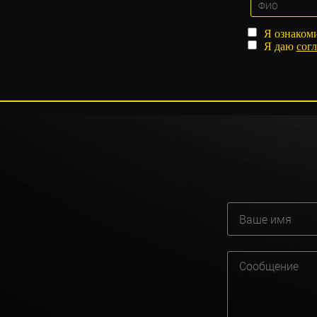
Я ознаком
Я даю
согл