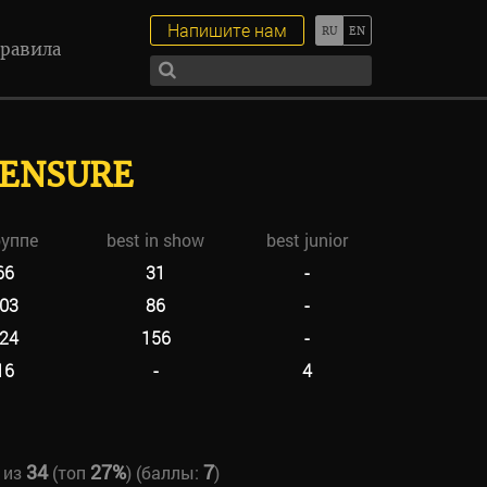
Напишите нам
равила
CENSURE
руппе
best in show
best junior
66
31
-
03
86
-
24
156
-
16
-
4
34
27%
7
из
(топ
) (баллы:
)