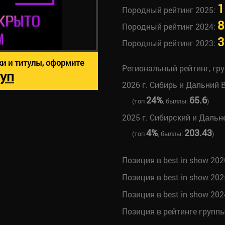
1
Породный рейтинг 2025:
8
Породный рейтинг 2024:
3
Породный рейтинг 2023:
ки и титулы, оформите
Региональный рейтинг, гр
уп
2026 г. Сибирь и Дальний 
24%
65.6
(топ
, быллы:
)
2025 г. Сибирский и Даль
4%
203.43
(топ
, быллы:
)
Позиция в best in show 202
Позиция в best in show 202
Позиция в best in show 202
Позиция в рейтинге групп