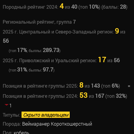
4
40
10%
28
Породный рейтинг 2024:
из
(топ
) (баллы:
)
Региональный рейтинг, группа
7
9
2025 г. Центральный и Северо-Западный регион:
из
56
17%
289.73
(топ
, быллы:
)
17
56
2025 г. Приволжский и Уральский регион:
из
31%
97.7
(топ
, быллы:
)
8
143
6%
Позиция в рейтинге группы 2025:
из
(топ
)
=
53
167
32%
Позиция в рейтинге группы 2024:
из
(топ
)
1
Титулы:
Скрыто владельцем
Порода:
Веймаранер Короткошерстный
Пол:
кобель