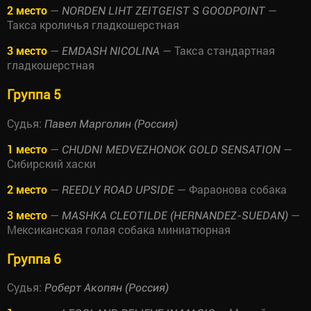
2 место
—
—
NORDEN LIHT ZEITGEIST S GOODPOINT
Такса кроличья гладкошерстная
3 место
—
— Такса стандартная
EMDASH NICOLINA
гладкошерстная
Группа 5
Судья:
Павел Марголин (Россия)
1 место
—
—
CHUDNI MEDVEZHONOK GOLD SENSATION
Сибирский хаски
2 место
—
— Фараонова собака
REEDLY ROAD UPSIDE
3 место
—
—
MASHKA CLEOTILDE (HERNANDEZ-SUEDAN)
Мексиканская голая собака миниатюрная
Группа 6
Судья:
Роберт Акопян (Россия)