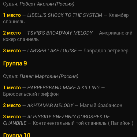
Судья:
Роберт Акопян (Россия)
1 место
—
— Кламбер
LIBELL'S SHOCK TO THE SYSTEM
спаниель
2 место
—
— Американский
TSVIB'S BROADWAY MELODY
кокер спаниель
3 место
—
— Лабрадор ретривер
LAB'SPB LAKE LOUISE
Группа 9
Судья:
Павел Марголин (Россия)
1 место
—
—
HARPERSBAND MAKE A KILLING
Брюссельский гриффон
2 место
—
— Малый брабансон
AKHTAMAR MELODY
3 место
—
ALPIYSKIY SNEZHNIY GOROSHEK DE
— Континентальный той спаниель ( Папийон )
CHANBRIE
Группа 10