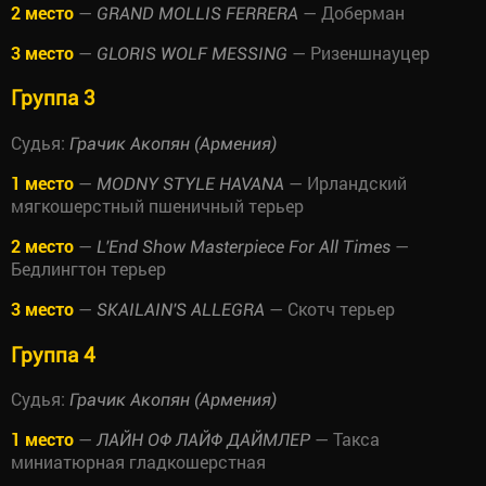
2 место
—
— Доберман
GRAND MOLLIS FERRERA
3 место
—
— Ризеншнауцер
GLORIS WOLF MESSING
Группа 3
Судья:
Грачик Акопян (Армения)
1 место
—
— Ирландский
MODNY STYLE HAVANA
мягкошерстный пшеничный терьер
2 место
—
—
L'End Show Masterpiece For All Times
Бедлингтон терьер
3 место
—
— Скотч терьер
SKAILAIN'S ALLEGRA
Группа 4
Судья:
Грачик Акопян (Армения)
1 место
—
— Такса
ЛАЙН ОФ ЛАЙФ ДАЙМЛЕР
миниатюрная гладкошерстная