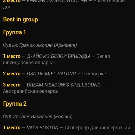
3 место
—
— Аргентинский
ЕНИСЕЙ ИЗ БЕЛОЙ СОТНИ
дог
Best in group
Группа 1
Судья:
Грачик Акопян (Армения)
1 место
—
— Белая
Д-АЙС ИЗ БЕЛОЙ БРИГАДЫ
швейцарская овчарка
2 место
—
— Схипперке
OSO DE MIEL HALONG
3 место
—
—
DREAM MEADOW'S SPELLBOUND
Австралийская овчарка
Группа 2
Судья:
Олег Васильев (Россия)
1 место
—
— Сенбернар длинношерстный
VALS BOSTON