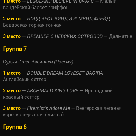
1 место
—
— Малый
LEGOLAND BELIEVE IN MAGIC
вандейский бассет гриффон
2 место
—
—
НОРД ВЕСТ ВИНД ЗИГМУНД ФРЕЙД
Баварская горная гончая
3 место
—
— Далматин
ПРЕМЬЕР С НЕВСКИХ ОСТРОВОВ
Группа 7
Судья:
Олег Васильев (Россия)
1 место
—
—
DOUBLE DREAM LOVESET BAGIRA
Английский сеттер
2 место
—
— Ирландский
ARCHIBALD KING LOVE
красный сеттер
3 место
—
— Венгерская легавая
Firemist's Adore Me
короткошерстная (выжла)
Группа 8