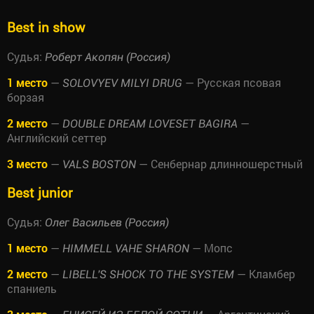
Best in show
Судья:
Роберт Акопян (Россия)
1 место
—
— Русская псовая
SOLOVYEV MILYI DRUG
борзая
2 место
—
—
DOUBLE DREAM LOVESET BAGIRA
Английский сеттер
3 место
—
— Сенбернар длинношерстный
VALS BOSTON
Best junior
Судья:
Олег Васильев (Россия)
1 место
—
— Мопс
HIMMELL VAHE SHARON
2 место
—
— Кламбер
LIBELL'S SHOCK TO THE SYSTEM
спаниель