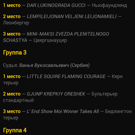
1 место
—
— Ньюфаундленд
DAR LUKINOGRADA GUCCI
2 место
—
—
LEMPILEIJONAN VELJENI LEIJONAMIELI
Леонбергер
3 место
—
MINI-MAKSI ZVEZDA PLENITELNOGO
— Цвергшнауцер
SCHASTYA
Группа 3
Судья:
Ванья Вукосавльевич (Сербия)
1 место
—
— Керн
LITTLE SQUIRE FLAMING COURAGE
терьер
2 место
—
— Бультерьер
GJUNP KREPKIY ORESHEK
стандартный
3 место
—
— Бедлингтон
L' End Show Moi Winner Takes All
терьер
Группа 4