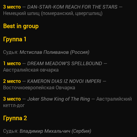
3 место
—
—
DAN-STAR-KOM REACH FOR THE STARS
Немецкий шпиц (померанский, цвергшпиц)
Best in group
Группа 1
Судья:
Мстислав Поливанов (Россия)
1 место
—
—
DREAM MEADOW'S SPELLBOUND
Австралийская овчарка
2 место
—
—
KAMERON DIAS IZ NOVOI IMPERI
Восточноевропейская Овчарка
3 место
—
— Австралийский
Joker Show King of The Ring
кеттл-дог
Группа 2
Судья:
Владимир Михальчич (Сербия)