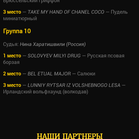
Брюссельский гриффон
3 место
—
— Пудель
TAKE MY HAND OF CHANEL COCO
миниатюрный
Группа 10
Судья:
Нина Харатишвили (Россия)
1 место
—
— Русская псовая
SOLOVYEV MILYI DRUG
борзая
2 место
—
— Салюки
BEL ETUAL MAJOR
3 место
—
—
LUNNIY RYTSAR IZ VOLSHEBNOGO LESA
Ирландский вольфхаунд (волкодав)
НАШИ ПАРТНЕРЫ