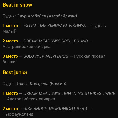
Best in show
Судья:
Заур Агабейли (Азербайджан)
1 место
—
— Пудель
EXTRA LINE ZIMNYAYA VISHNYA
малый
2 место
—
—
DREAM MEADOW'S SPELLBOUND
Австралийская овчарка
3 место
—
— Русская псовая
SOLOVYEV MILYI DRUG
борзая
Best junior
Судья:
Ольга Косарева (Россия)
1 место
—
DREAM MEADOW'S LIGHTNING STRIKES TWICE
— Австралийская овчарка
2 место
—
—
RISE ANDSHINE MIDNIGHT BEAR
Ньюфаундленд