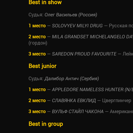
Best in show
Судья:
Олег Васильев (Россия)
1 место
—
— Русская п
SOLOVYEV MILYI DRUG
2 место
—
MILA GRANDSET MICHELANGELO DA
(гордон)
3 место
—
— Лейк
SAREDON PROUD FAVOURITE
Best junior
Судья:
Далибор Антич (Сербия)
1 место
—
АРРLEDORE NAMELESS HUNTER (N/
2 место
—
— Цвергпинчер
СЛАВЯНКА ЕВКЛИД
3 место
—
— Американс
ВУЛЬФ СТАЙЛ ЧАКОНА
Best in group