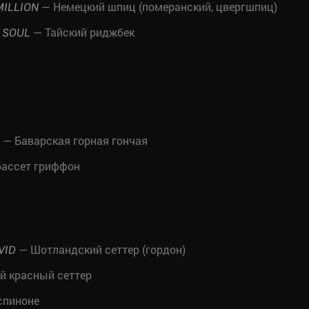
— Немецкий шпиц (померанский, цвергшпиц)
MILLION
— Тайский риджбек
 SOUL
— Баварская горная гончая
ассет гриффон
— Шотландский сеттер (гордон)
VID
й красный сеттер
спиноне