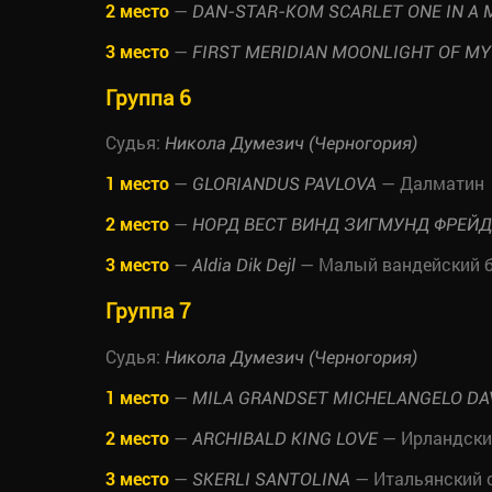
2 место
—
DAN-STAR-KOM SCARLET ONE IN A 
3 место
—
FIRST MERIDIAN MOONLIGHT OF MY
Группа 6
Судья:
Никола Думезич (Черногория)
1 место
—
— Далматин
GLORIANDUS PAVLOVA
2 место
—
НОРД ВЕСТ ВИНД ЗИГМУНД ФРЕЙД
3 место
—
— Малый вандейский б
Aldia Dik Dejl
Группа 7
Судья:
Никола Думезич (Черногория)
1 место
—
MILA GRANDSET MICHELANGELO DA
2 место
—
— Ирландски
ARCHIBALD KING LOVE
3 место
—
— Итальянский 
SKERLI SANTOLINA