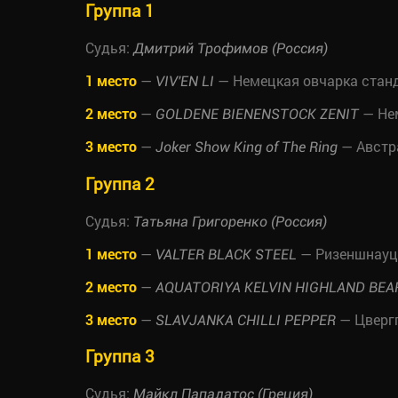
Группа 1
Судья:
Дмитрий Трофимов (Россия)
1 место
—
— Немецкая овчарка стан
VIV'EN LI
2 место
—
— Не
GOLDENE BIENENSTOCK ZENIT
3 место
—
— Австра
Joker Show King of The Ring
Группа 2
Судья:
Татьяна Григоренко (Россия)
1 место
—
— Ризеншнауц
VALTER BLACK STEEL
2 место
—
AQUATORIYA KELVIN HIGHLAND BEA
3 место
—
— Цверг
SLAVJANKA CHILLI PEPPER
Группа 3
Судья:
Майкл Пападатос (Греция)