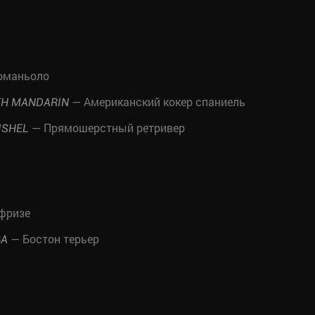
оманьоло
— Американский кокер спаниель
TH MANDARIN
— Прямошерстный ретривер
ISHEL
фризе
— Бостон терьер
BA