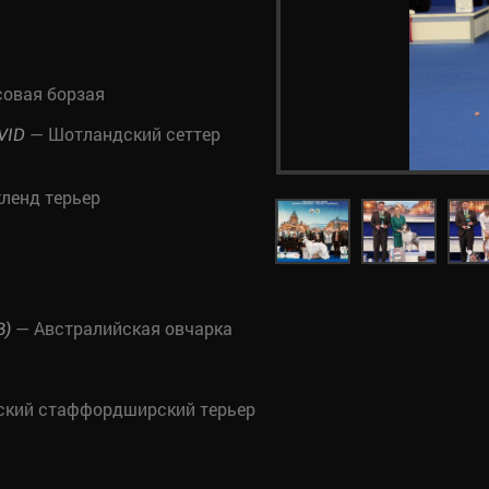
совая борзая
— Шотландский сеттер
VID
ленд терьер
— Австралийская овчарка
B)
кий стаффордширский терьер