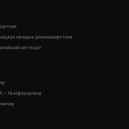
дартная
мецкая овчарка длинношерстная
лийский кеттл-дог
ер
— Ньюфаундленд
R
пинчер