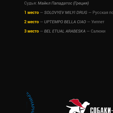
Судья:
Майкл Пападатос (Греция)
1 место
—
— Русская п
SOLOVYEV MILYI DRUG
2 место
—
— Уиппет
UPTEMPO BELLA CIAO
3 место
—
— Салюки
BEL ETUAL ARABESKA