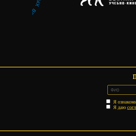
Я ознаком
Я даю
согл