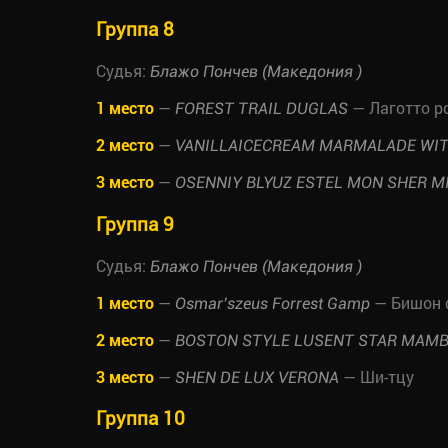
Группа 8
Судья:
Блажо Пончев (Македония )
1 место
—
— Лаготто р
FOREST TRAIL DUGLAS
2 место
—
VANILLAICECREAM MARMALADE WI
3 место
—
OSENNIY BLYUZ ESTEL MON SHER M
Группа 9
Судья:
Блажо Пончев (Македония )
1 место
—
— Бишон 
Osmar’szeus Forrest Gamp
2 место
—
BOSTON STYLE LUSENT STAR MAM
3 место
—
— Ши-тцу
SHEN DE LUX VERONA
Группа 10