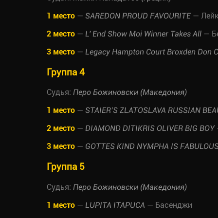
1 место
—
— Лейк
SAREDON PROUD FAVOURITE
2 место
—
— Б
L' End Show Moi Winner Takes All
3 место
—
Legacy Hampton Court Broxden Don C
Группа 4
Судья:
Перо Божиновски (Македония)
1 место
—
STAIER’S ZLATOSLAVA RUSSIAN BE
2 место
—
DIAMOND DITIKRIS OLIVER BIG BOY
3 место
—
GOTTES KIND NYMPHA IS FABULOU
Группа 5
Судья:
Перо Божиновски (Македония)
1 место
—
— Басенджи
LUPITA ITAPUCA