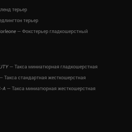
ленд терьер
едлингтон терьер
— Фокстерьер гладкошерстный
orleone
— Такса миниатюрная гладкошерстная
AUTY
— Такса стандартная жесткошерстная
— Такса миниатюрная жесткошерстная
S-A