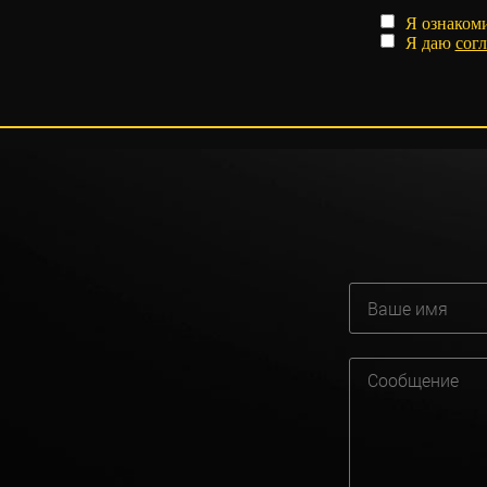
Я ознаком
Я даю
согл