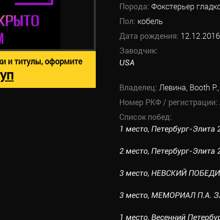
Порода:
Фокстерьер глад
Пол:
кобель
Дата рождения:
12.12.2016
Заводчик:
ки и титулы, оформите
USA
уп
Владелец:
Левина, Booth P.,
Номер РКФ / регистрации:
Список побед:
1 место, Петербург-Элита 2
2 место, Петербург-Элита 20
3 место, НЕВСКИЙ ПОБЕДИТЕ
3 место, МЕМОРИАЛ П.А. З
1 место, Весенний Петербур