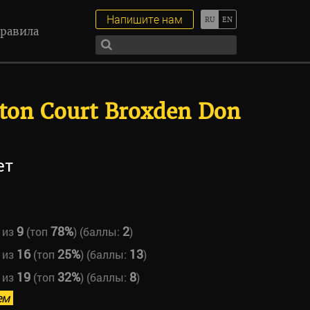
Напишите нам
равила
ton Court Broxden Don
ет
9
78%
2
из
(топ
) (баллы:
)
16
25%
13
из
(топ
) (баллы:
)
19
32%
8
из
(топ
) (баллы:
)
ем