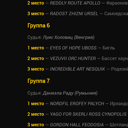
2 место
—
— Фараонов
REDDLY ROUTE APOLLO
3 место
—
— Самоедска
RADOST ZHIZNI URSEL
Группа 6
Судья:
Луис Холовиц (Венгрия)
1 место
—
— Бигль
EYES OF HOPE UBOSS
2 место
—
— Бассет хау
VEZUVII ORC HUNTER
3 место
—
— Родези
INCREDIBLE ART NESQUIK
Группа 7
Судья:
Даниэла Раду (Румыния)
1 место
—
— Ирландс
NORDFIL EROFEY PALYCH
2 место
—
YAGO FOR SKERLI ROSS CYNOPOLIS
3 место
—
— Шотландс
GORDON HALL FEODOSIA