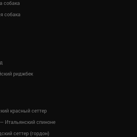
а собака
я собака
нд
йский риджбек
кий красный сеттер
— Итальянский спиноне
кий сеттер (гордон)