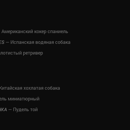
 Американский кокер спаниель
— Испанская водяная собака
ES
лотистый ретривер
Китайская хохлатая собака
ель миниатюрный
— Пудель той
ЧКА