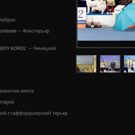
емброк
— Фокстерьер
orleone
— Немецкий
KIY KOROL'
канская акита
пперке
ий стаффордширский терьер