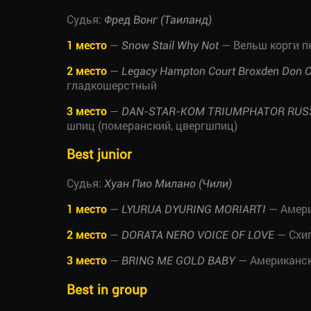
Судья:
Фред Вонг (Таиланд)
1 место
—
— Вельш корги п
Snow Stail Why Not
2 место
—
Legacy Hampton Court Broxden Don C
гладкошерстный
3 место
—
DAN-STAR-KOM TRIUMPHATOR RUSS
шпиц (померанский, цвергшпиц)
Best junior
Судья:
Хуан Пио Милано (Чили)
1 место
—
— Амери
LYURUA DYURING MORIARTI
2 место
—
— Схи
DORATA NERO VOICE OF LOVE
3 место
—
— Американск
BRING ME GOLD BABY
Best in group