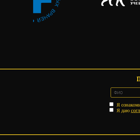
Я ознаком
Я даю
согл