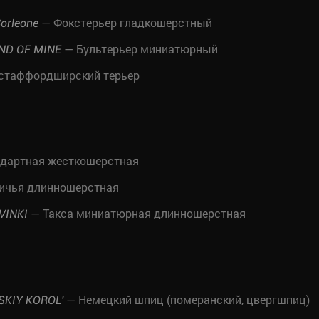
— Фокстерьер гладкошерстный
orleone
— Бультерьер миниатюрный
ND OF MINE
стаффордширский терьер
ндартная жесткошерстная
личья длинношерстная
— Такса миниатюрная длинношерстная
VINKI
— Немецкий шпиц (померанский, цвергшпиц)
KIY KOROL'