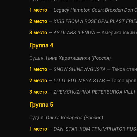
1 место
—
Legacy Hampton Court Broxden Don C
2 место
—
KISS FROM A ROSE OPALPLAST FRIE
3 место
—
— Американский 
ASTILARS ILENIYA
Группа 4
Судья:
Нина Харатишвили (Россия)
1 место
—
— Такса ста
SNOW SHINE AVGUSTA
2 место
—
— Такса кро
LITTL FUT MEGA STAR
3 место
—
ZHEMCHUZHINA PETERBURGA VILLI 
Группа 5
Судья:
Ольга Косарева (Россия)
1 место
—
DAN-STAR-KOM TRIUMPHATOR RUSS