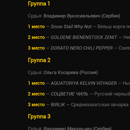
Группа 1
Судья:
Владимир Вукосавльевич (Сербия)
1 место
—
— Вельш корги п
Snow Stail Why Not
2 место
—
— Не
GOLDENE BIENENSTOCK ZENIT
3 место
—
— Схип
DORATO NERO CHILI PEPPER
Группа 2
Судья:
Ольга Косарева (Россия)
1 место
—
— Нь
AQUATORIYA KELVIN VOYAGER
2 место
—
— Русский черный
СОЦВЕТИЕ ЧИЛЬ
3 место
—
— Среднеазиатская овчарка
BIRLIK
Группа 3
Судья:
Владимир Михальчич (Сербия)