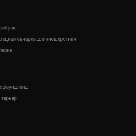
емброк
мецкая овчарка длинношерстная
перке
юфаундленд
 терьер