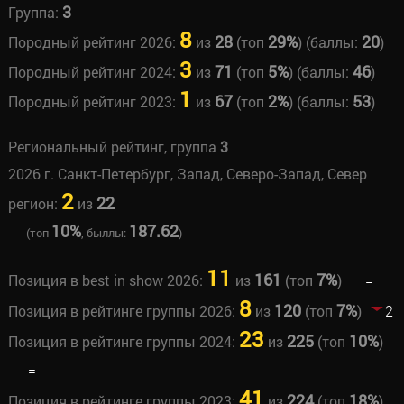
3
Группа:
8
28
29%
20
Породный рейтинг 2026:
из
(топ
) (баллы:
)
3
71
5%
46
Породный рейтинг 2024:
из
(топ
) (баллы:
)
1
67
2%
53
Породный рейтинг 2023:
из
(топ
) (баллы:
)
Региональный рейтинг, группа
3
2026 г. Санкт-Петербург, Запад, Северо-Запад, Север
2
22
регион:
из
10%
187.62
(топ
, быллы:
)
11
161
7%
Позиция в best in show 2026:
из
(топ
)
=
8
120
7%
Позиция в рейтинге группы 2026:
из
(топ
)
2
23
225
10%
Позиция в рейтинге группы 2024:
из
(топ
)
=
41
224
18%
Позиция в рейтинге группы 2023:
из
(топ
)