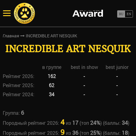
INCREDIBLE ART NESQUIK
Главная
INCREDIBLE ART NESQUIK
в группе
best in show
best junior
Рейтинг 2026:
162
-
-
Рейтинг 2025:
62
-
-
Рейтинг 2024:
34
-
-
6
Группа:
4
17
24%
34
Породный рейтинг 2026:
из
(топ
) (баллы:
)
9
36
25%
18
Породный рейтинг 2025:
из
(топ
) (баллы:
)