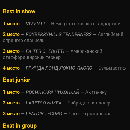
Best in show
1 место
—
— Немецкая овчарка стандартная
VIV'EN LI
2 место
—
— Английский
FOXBERRYHILLS TENDERNESS
спрингер спаниель
3 место
—
— Американский
FAITER CHERUTTI
стаффордширский терьер
4 место
—
— Бульмастиф
ГРИНДА ЛЭНД ЛОКИС-ЛАСЛО
Best junior
1 место
—
— Акита-ину
РОСИА КАРА НИХОНКАЙ
2 место
—
— Лабрадор ретривер
LARETSO NIMFA
3 место
—
— Лаготто романьоло
ГРАЦИЯ ТЕСОРО
Best in group