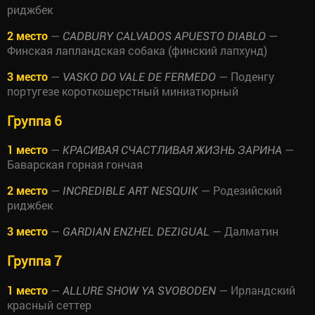
риджбек
2 место
—
—
CADBURY CALVADOS APUESTO DIABLO
Финская лапландская собака (финский лапхунд)
3 место
—
— Поденгу
VASKO DO VALE DE FERMEDO
португезе короткошерстный миниатюрный
Группа 6
1 место
—
—
КРАСИВАЯ СЧАСТЛИВАЯ ЖИЗНЬ ЗАРИНА
Баварская горная гончая
2 место
—
— Родезийский
INCREDIBLE ART NESQUIK
риджбек
3 место
—
— Далматин
GARDIAN ENZHEL DEZIGUAL
Группа 7
1 место
—
— Ирландский
ALLURE SHOW YA SVOBODEN
красный сеттер