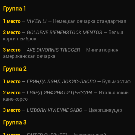
Группа 1
1 место
—
— Немецкая овчарка стандартная
VIV'EN LI
2 место
—
— Вельш
GOLDENE BIENENSTOCK MENTOS
корги пемброк
3 место
—
— Миниатюрная
AVE DINORNIS TRIGGER
американская овчарка
Группа 2
1 место
—
— Бульмастиф
ГРИНДА ЛЭНД ЛОКИС-ЛАСЛО
2 место
—
— Итальянский
ГРАНД ИНФИНИТИ ЦЕНЗУРА
кане-корсо
3 место
—
— Цвергшнауцер
LIZBORN VIVIENNE SABO
Группа 3
1 место
—
— Американский