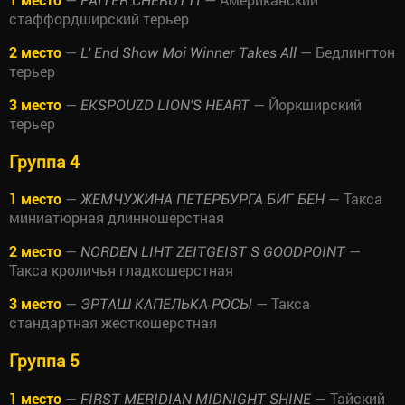
FAITER CHERUTTI
стаффордширский терьер
2 место
—
— Бедлингтон
L' End Show Moi Winner Takes All
терьер
3 место
—
— Йоркширский
EKSPOUZD LION'S HEART
терьер
Группа 4
1 место
—
— Такса
ЖЕМЧУЖИНА ПЕТЕРБУРГА БИГ БЕН
миниатюрная длинношерстная
2 место
—
—
NORDEN LIHT ZEITGEIST S GOODPOINT
Такса кроличья гладкошерстная
3 место
—
— Такса
ЭРТАШ КАПЕЛЬКА РОСЫ
стандартная жесткошерстная
Группа 5
1 место
—
— Тайский
FIRST MERIDIAN MIDNIGHT SHINE