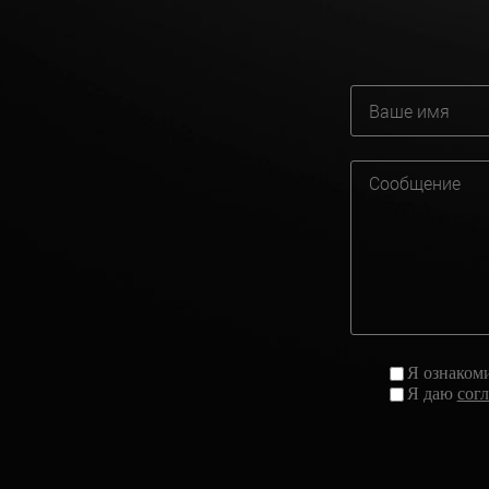
Я ознаком
Я даю
сог