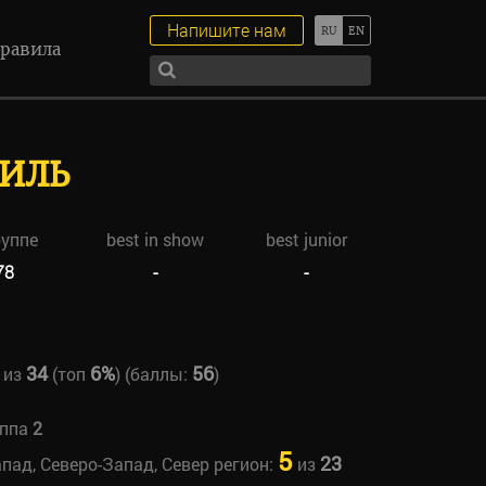
Напишите нам
равила
ЧИЛЬ
руппе
best in show
best junior
78
-
-
34
6%
56
из
(топ
) (баллы:
)
уппа
2
5
23
апад, Северо-Запад, Север регион:
из