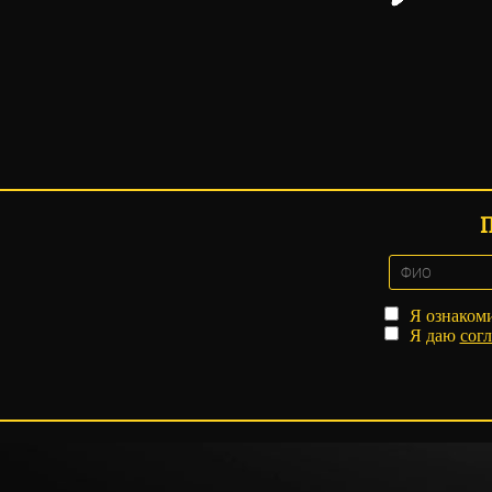
Я ознаком
Я даю
согл