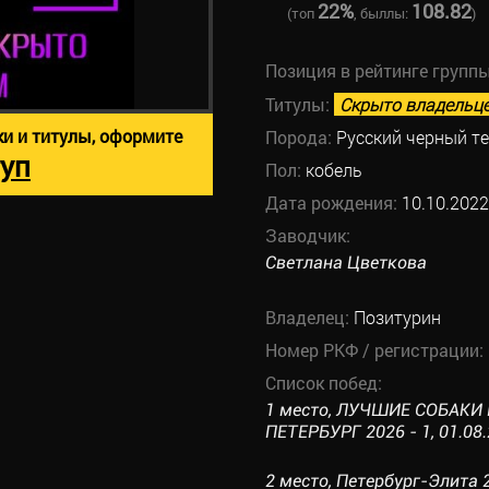
22%
108.82
(топ
, быллы:
)
Позиция в рейтинге групп
Титулы:
Скрыто владельц
ки и титулы, оформите
Порода:
Русский черный т
уп
Пол:
кобель
Дата рождения:
10.10.2022
Заводчик:
Светлана Цветкова
Владелец:
Позитурин
Номер РКФ / регистрации:
Список побед:
1 место, ЛУЧШИЕ СОБАКИ
ПЕТЕРБУРГ 2026 - 1, 01.08.
2 место, Петербург-Элита 2