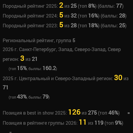
2
25
8%
77
Породный рейтинг 2025:
из
(топ
) (баллы:
)
5
32
16%
28
Породный рейтинг 2024:
из
(топ
) (баллы:
)
5
28
18%
25
Породный рейтинг 2023:
из
(топ
) (баллы:
)
Региональный рейтинг, группа
5
2026 г. Санкт-Петербург, Запад, Северо-Запад, Север
3
21
регион:
из
15%
160.2
(топ
, быллы:
)
30
2025 г. Центральный и Северо-Западный регион:
из
71
43%
79
(топ
, быллы:
)
126
275
46%
Позиция в best in show 2025:
из
(топ
)
=
11
119
9%
Позиция в рейтинге группы 2026:
из
(топ
)
=