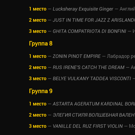
1 место
—
— Англий
Lucksheray Exquisite Ginger
2 место
—
JUST IN TIME FOR JAZZ Z ARISLAND
3 место
—
— И
GHITA COMPATRIOTA DI BONFINI
Группа 8
1 место
—
— Лабрадор р
ZONIN PINOT EMPIRE
2 место
—
— Ан
RUS IRENE'S CATCH THE DREAM
3 место
—
—
BELYE VULKANY TADDEA VISCONTI
Группа 9
1 место
—
ASTARTA AGERATUM KARDINAL BO
2 место
—
ЭЛЕГИЯ СТИЛЯ ВОЛШЕБНАЯ ВАЛЕ
3 место
—
— М
VANILLE DEL RUZ FIRST VIOLIN