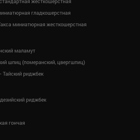
 стандартная жесткошерстная
миниатюрная гладкошерстная
акса миниатюрная жесткошерстная
нский маламут
ий шпиц (померанский, цвергшпиц)
 Тайский риджбек
дезийский риджбек
кая гончая