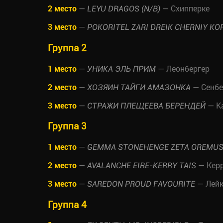
2 место
—
— Схипперке
LEYU DRAGOS (N/B)
3 место
—
POKORITEL ZARI DREIK CHERNIY KO
Группа 2
1 место
—
— Леонбергер
УНИКА ЭЛЬ ПРИМ
2 место
—
— Сенбе
ХОЗЯИН ТАЙГИ АМАЗОНКА
3 место
—
— Ка
СТРАЖИ ПЛЕЩЕЕВА БЕРЕНДЕЙ
Группа 3
1 место
—
GEMMA STONEHENGE ZETA OREMU
2 место
—
— Керр
AVALANCHE EIRE-KERRY TAIS
3 место
—
— Лейк
SAREDON PROUD FAVOURITE
Группа 4