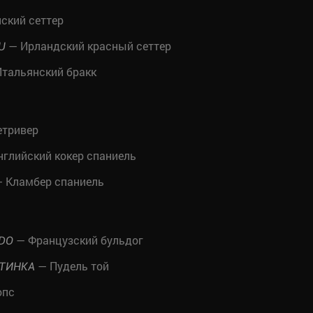
ский сеттер
— Ирландский красный сеттер
U
тальянский бракк
етривер
глийский кокер спаниель
 Кламбер спаниель
— Французский бульдог
RDO
— Пудель той
НТИНКА
опс