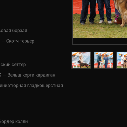
совая борзая
— Скотч терьер
S
ский сеттер
— Вельш корги кардиган
G
иниатюрная гладкошерстная
Бордер колли