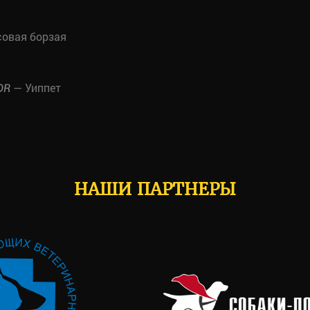
совая борзая
— Уиппет
OR
НАШИ ПАРТНЕРЫ