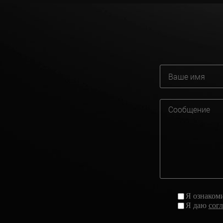
Я ознаком
Я даю
сог