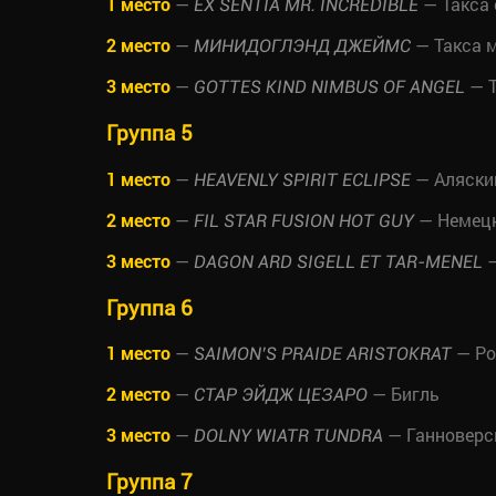
1 место
—
— Такса
EX SENTIA MR. INCREDIBLE
2 место
—
— Такса 
МИНИДОГЛЭНД ДЖЕЙМС
3 место
—
— Т
GOTTES KIND NIMBUS OF ANGEL
Группа 5
1 место
—
— Аляски
HEAVENLY SPIRIT ECLIPSE
2 место
—
— Немецк
FIL STAR FUSION HOT GUY
3 место
—
—
DAGON ARD SIGELL ET TAR-MENEL
Группа 6
1 место
—
— Ро
SAIMON’S PRAIDE ARISTOKRAT
2 место
—
— Бигль
СТАР ЭЙДЖ ЦЕЗАРО
3 место
—
— Ганноверс
DOLNY WIATR TUNDRA
Группа 7