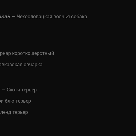
— Чехословацкая волчья собака
RSAR
рнар короткошерстный
вказская овчарка
— Скотч терьер
S
и блю терьер
ленд терьер