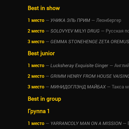
Best in show
1 место
—
— Леонбергер
УНИКА ЭЛЬ ПРИМ
2 место
—
— Русская п
SOLOVYEV MILYI DRUG
3 место
—
GEMMA STONEHENGE ZETA OREMU
Best junior
1 место
—
— Англий
Lucksheray Exquisite Ginger
2 место
—
GRIMM HENRY FROM HOUSE VAISIN
3 место
—
— Такса м
МИНИДОГЛЭНД МАЙБАХ
Best in group
Группа 1
1 место
—
— 
YARRANCOLY MAN ON A MISSION