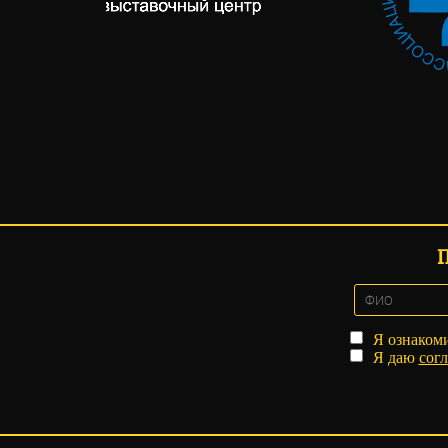
Я ознаком
Я даю
согл