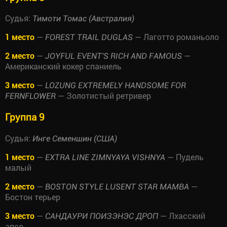
Судья:
Тимоти Томас (Австралия)
1 место
—
— Лаготто романьоло
FOREST TRAIL DUGLAS
2 место
—
—
JOYFUL EVENT'S RICH AND FAMOUS
Американский кокер спаниель
3 место
—
LOZUNG EXTREMELY HANDSOME FOR
— Золотистый ретривер
FERNFLOWER
Группа 9
Судья:
Инге Семеншин (США)
1 место
—
— Пудель
EXTRA LINE ZIMNYAYA VISHNYA
малый
2 место
—
—
BOSTON STYLE LUSENT STAR MAMBA
Бостон терьер
3 место
—
— Лхасский
САНДАУРИ ПОИЗЭНЭС ДРОП
апсо