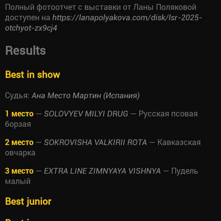
Полный фотоотчет с выставки от Ланы Поляковой
доступен на
https://lanapolyakova.com/disk/lsr-2025-
otchyot-zx9cj4
Results
Best in show
Судья:
Ана Место Мартин (Испания)
1 место
—
— Русская псовая
SOLOVYEV MILYI DRUG
борзая
2 место
—
— Кавказская
SOKROVISHA VALKIRII ROTA
овчарка
3 место
—
— Пудель
EXTRA LINE ZIMNYAYA VISHNYA
малый
Best junior