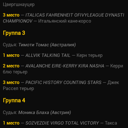
Цвергшнауцер
3 место
—
ITALICAS FAHRENHEIT OFIVYLEAGUE DYNASTI
— Итальянский кане-корсо
CHAMPIONOV
Группа 3
Судья:
Тимоти Томас (Австралия)
1 место
—
— Керн терьер
ALLVIK TALKING TAIL
2 место
—
— Керри
AVALANCHE EIRE-KERRY KIRA NASHA
блю терьер
3 место
—
— Джек
PACIFIC HISTORY COUNTING STARS
Рассел терьер
Группа 4
Судья:
Моника Блаха (Австрия)
1 место
—
— Такса
SOZVEZDIE VIRGO TOTAL VICTORY