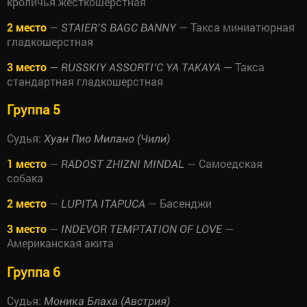
кроличья жесткошерстная
2 место
—
— Такса миниатюрная
STAIER’S BAGC BANNY
гладкошерстная
3 место
—
— Такса
RUSSKIY ASSORTI’C YA TAKAYA
стандартная гладкошерстная
Группа 5
Судья:
Хуан Пио Милано (Чили)
1 место
—
— Самоедская
RADOST ZHIZNI MINDAL
собака
2 место
—
— Басенджи
LUPITA ITAPUCA
3 место
—
—
INDEVOR TEMPTATION OF LOVE
Американская акита
Группа 6
Судья:
Моника Блаха (Австрия)