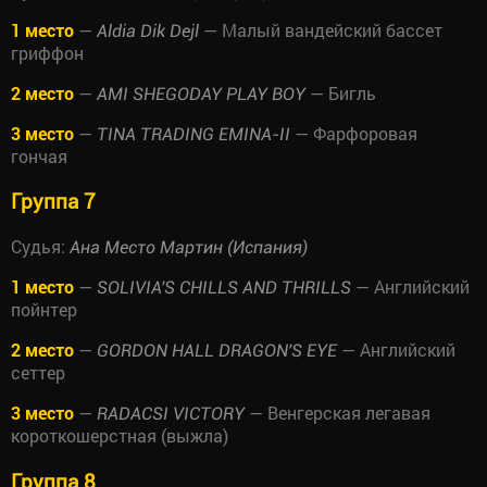
1 место
—
— Малый вандейский бассет
Aldia Dik Dejl
гриффон
2 место
—
— Бигль
AMI SHEGODAY PLAY BOY
3 место
—
— Фарфоровая
TINA TRADING EMINA-II
гончая
Группа 7
Судья:
Ана Место Мартин (Испания)
1 место
—
— Английский
SOLIVIA'S CHILLS AND THRILLS
пойнтер
2 место
—
— Английский
GORDON HALL DRAGON'S EYE
сеттер
3 место
—
— Венгерская легавая
RADACSI VICTORY
короткошерстная (выжла)
Группа 8