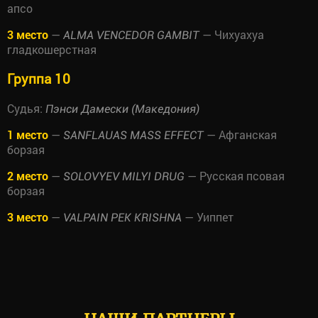
апсо
3 место
—
— Чихуахуа
ALMA VENCEDOR GAMBIT
гладкошерстная
Группа 10
Судья:
Пэнси Дамески (Македония)
1 место
—
— Афганская
SANFLAUAS MASS EFFECT
борзая
2 место
—
— Русская псовая
SOLOVYEV MILYI DRUG
борзая
3 место
—
— Уиппет
VALPAIN PEK KRISHNA