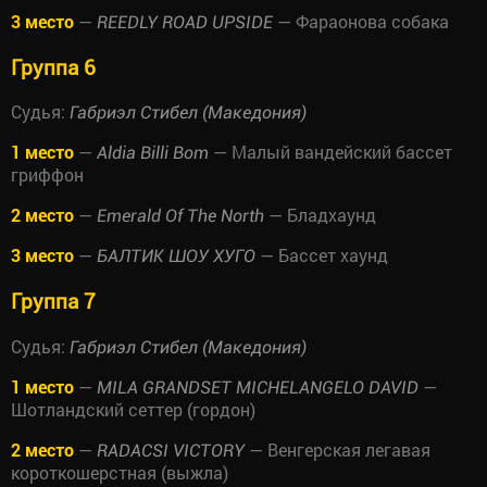
3 место
—
— Фараонова собака
REEDLY ROAD UPSIDE
Группа 6
Судья:
Габриэл Стибел (Македония)
1 место
—
— Малый вандейский бассет
Aldia Billi Bom
гриффон
2 место
—
— Бладхаунд
Emerald Of The North
3 место
—
— Бассет хаунд
БАЛТИК ШОУ ХУГО
Группа 7
Судья:
Габриэл Стибел (Македония)
1 место
—
—
MILA GRANDSET MICHELANGELO DAVID
Шотландский сеттер (гордон)
2 место
—
— Венгерская легавая
RADACSI VICTORY
короткошерстная (выжла)