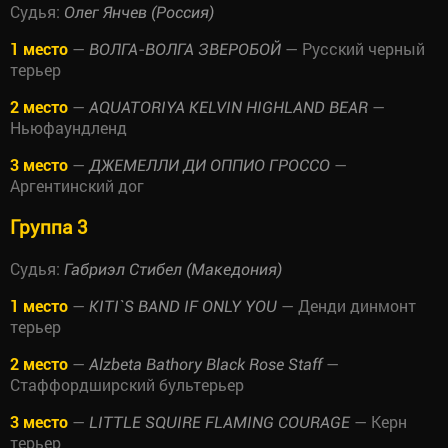
Судья:
Олег Янчев (Россия)
1 место
—
— Русский черный
ВОЛГА-ВОЛГА ЗВЕРОБОЙ
терьер
2 место
—
—
AQUATORIYA KELVIN HIGHLAND BEAR
Ньюфаундленд
3 место
—
—
ДЖЕМЕЛЛИ ДИ ОППИО ГРОССО
Аргентинский дог
Группа 3
Судья:
Габриэл Стибел (Македония)
1 место
—
— Денди динмонт
KITI`S BAND IF ONLY YOU
терьер
2 место
—
—
Alzbeta Bathory Black Rose Staff
Стаффордширский бультерьер
3 место
—
— Керн
LITTLE SQUIRE FLAMING COURAGE
терьер