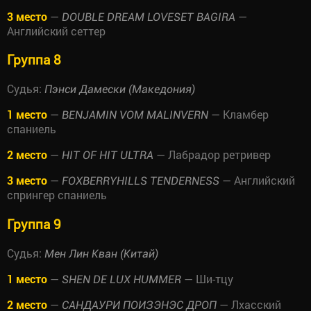
3 место
—
—
DOUBLE DREAM LOVESET BAGIRA
Английский сеттер
Группа 8
Судья:
Пэнси Дамески (Македония)
1 место
—
— Кламбер
BENJAMIN VOM MALINVERN
спаниель
2 место
—
— Лабрадор ретривер
HIT OF HIT ULTRA
3 место
—
— Английский
FOXBERRYHILLS TENDERNESS
спрингер спаниель
Группа 9
Судья:
Мен Лин Кван (Китай)
1 место
—
— Ши-тцу
SHEN DE LUX HUMMER
2 место
—
— Лхасский
САНДАУРИ ПОИЗЭНЭС ДРОП