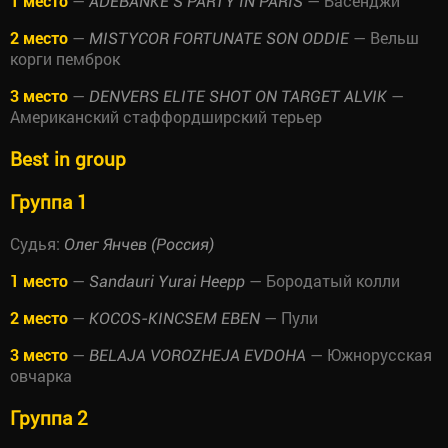
1 место
—
— Басенджи
ADEBANKE’S PARTY IN PARIS
2 место
—
— Вельш
MISTYCOR FORTUNATE SON ODDIE
корги пемброк
3 место
—
—
DENVERS ELITE SHOT ON TARGET ALVIK
Американский стаффордширский терьер
Best in group
Группа 1
Судья:
Олег Янчев (Россия)
1 место
—
— Бородатый колли
Sandauri Yurai Heepp
2 место
—
— Пули
KOCOS-KINCSEM EBEN
3 место
—
— Южнорусская
BELAJA VOROZHEJA EVDOHA
овчарка
Группа 2