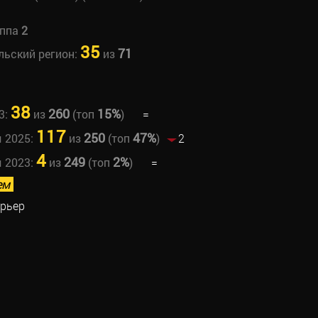
уппа
2
35
71
льский регион:
из
38
260
15%
3:
из
(топ
)
=
117
250
47%
ы 2025:
из
(топ
)
2
4
249
2%
ы 2023:
из
(топ
)
=
ем
ерьер