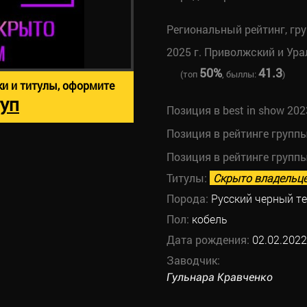
Региональный рейтинг, гр
2025 г. Приволжский и Ура
50%
41.3
(топ
, быллы:
)
ки и титулы, оформите
уп
Позиция в best in show 202
Позиция в рейтинге групп
Позиция в рейтинге групп
Титулы:
Скрыто владельц
Порода:
Русский черный т
Пол:
кобель
Дата рождения:
02.02.2022
Заводчик:
Гульнара Кравченко