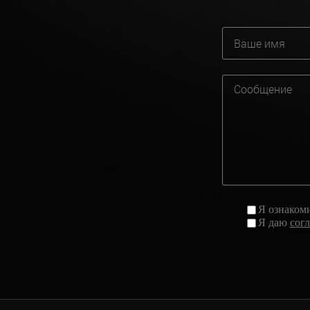
Я ознаком
Я даю
сог