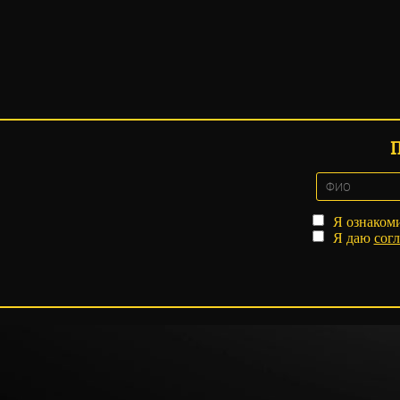
Я ознаком
Я даю
согл