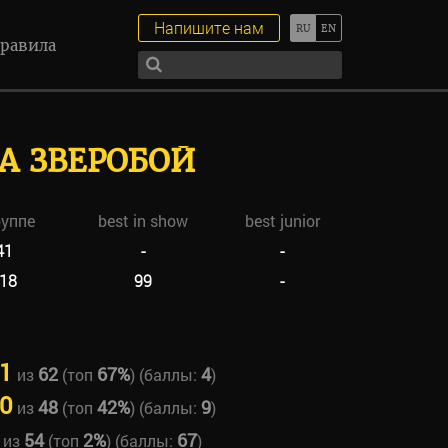
Напишите нам
равила
А ЗВЕРОБОЙ
руппе
best in show
best junior
41
-
-
18
99
-
1
62
67%
4
из
(топ
) (баллы:
)
0
48
42%
9
из
(топ
) (баллы:
)
54
2%
67
из
(топ
) (баллы:
)