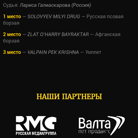
Судья:
Лариса Галиаскарова (Россия)
1 место
—
— Русская псовая
SOLOVYEV MILYI DRUG
борзая
2 место
—
— Афганская
ZLAT O’HARRY BAYRAKTAR
борзая
3 место
—
— Уиппет
VALPAIN PEK KRISHNA
НАШИ ПАРТНЕРЫ