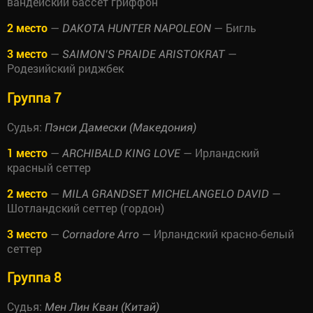
вандейский бассет гриффон
2 место
—
— Бигль
DAKOTA HUNTER NAPOLEON
3 место
—
—
SAIMON’S PRAIDE ARISTOKRAT
Родезийский риджбек
Группа 7
Судья:
Пэнси Дамески (Македония)
1 место
—
— Ирландский
ARCHIBALD KING LOVE
красный сеттер
2 место
—
—
MILA GRANDSET MICHELANGELO DAVID
Шотландский сеттер (гордон)
3 место
—
— Ирландский красно-белый
Cornadore Arro
сеттер
Группа 8
Судья:
Мен Лин Кван (Китай)