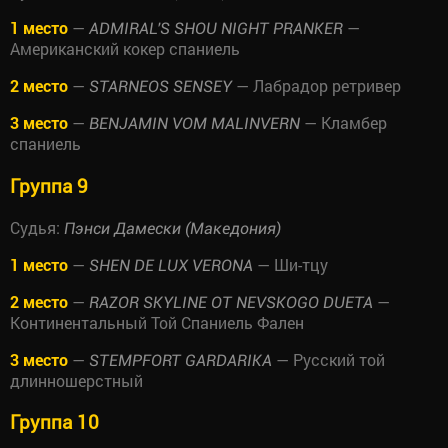
1 место
—
—
ADMIRAL'S SHOU NIGHT PRANKER
Американский кокер спаниель
2 место
—
— Лабрадор ретривер
STARNEOS SENSEY
3 место
—
— Кламбер
BENJAMIN VOM MALINVERN
спаниель
Группа 9
Судья:
Пэнси Дамески (Македония)
1 место
—
— Ши-тцу
SHEN DE LUX VERONA
2 место
—
—
RAZOR SKYLINE OT NEVSKOGO DUETA
Континентальный Той Спаниель Фален
3 место
—
— Русский той
STEMPFORT GARDARIKA
длинношерстный
Группа 10