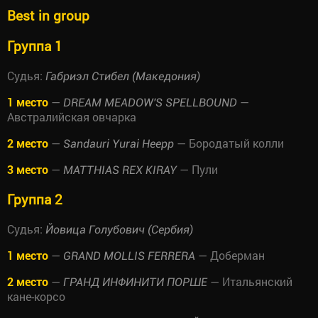
Best in group
Группа 1
Судья:
Габриэл Стибел (Македония)
1 место
—
—
DREAM MEADOW'S SPELLBOUND
Австралийская овчарка
2 место
—
— Бородатый колли
Sandauri Yurai Heepp
3 место
—
— Пули
MATTHIAS REX KIRAY
Группа 2
Судья:
Йовица Голубович (Сербия)
1 место
—
— Доберман
GRAND MOLLIS FERRERA
2 место
—
— Итальянский
ГРАНД ИНФИНИТИ ПОРШЕ
кане-корсо