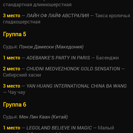
стандартная длинношерстная
3 место
—
— Такса кроличья
ЛАЙН ОФ ЛАЙФ АВСТРАЛИЯ
гладкошерстная
Группа 5
Судья:
Пэнси Дамески (Македония)
1 место
—
— Басенджи
ADEBANKE’S PARTY IN PARIS
2 место
—
—
CHUDNI MEDVEZHONOK GOLD SENSATION
Сибирский хаски
3 место
—
YAN HUANG INTERNATIONAL CHINA BA WANG
— Чау чау
Группа 6
Судья:
Мен Лин Кван (Китай)
1 место
—
— Малый
LEGOLAND BELIEVE IN MAGIC