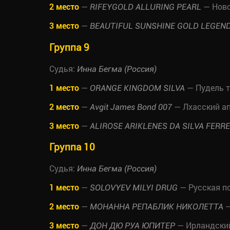
2 место
—
— Ново
RIFEYGOLD ALLURING PEARL
3 место
—
BEAUTIFUL SUNSHINE GOLD LEGEN
Группа 9
Судья:
Инна Бегма (Россия)
1 место
—
— Пудель 
ORANGE KINGDOM SILVA
2 место
—
— Лхасский а
Avgit James Bond 007
3 место
—
ALIROSE ARIKLENES DA SILVA FERR
Группа 10
Судья:
Инна Бегма (Россия)
1 место
—
— Русская п
SOLOVYEV MILYI DRUG
2 место
—
—
МОНАННА РЕПАБЛИК НИКОЛЕТТА
3 место
—
— Ирландский
ДОН ДЮ РУА ЮПИТЕР