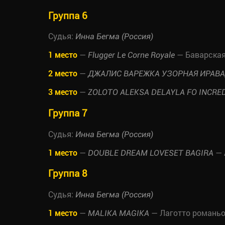
Группа 6
Судья:
Инна Бегма (Россия)
1 место
—
— Баварская
Flugger Le Corne Royale
2 место
—
ДЖАЛИС ВАРЕЖКА УЗОРНАЯ ИРАВ
3 место
—
ZOLOTO ALEKSA DELAYLA FO INCRED
Группа 7
Судья:
Инна Бегма (Россия)
1 место
—
— 
DOUBLE DREAM LOVESET BAGIRA
Группа 8
Судья:
Инна Бегма (Россия)
1 место
—
— Лаготто романь
MALIKA MAGIKA