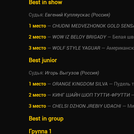
Best in show
Судья:
Евгений Купляускас (Россия)
1 место
—
CHUDNI MEDVEZHONOK GOLD SENS
2 место
—
— Белая шв
WOW IZ BELOY BRIGADY
3 место
—
— Американск
WOLF STYLE YAGUAR
Best junior
Судья:
Игорь Выгузов (Россия)
1 место
—
— Пудель 
ORANGE KINGDOM SILVA
2 место
—
—
КИНГ ШАЙН ШОП ТУТТИ-ФРУТТИ
3 место
—
— Ми
CHELSI DZHON JREBIY UDACHI
Best in group
Группа 1