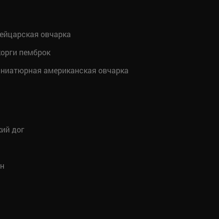
ейцарская овчарка
орги пемброк
ниатюрная американская овчарка
ий дог
н