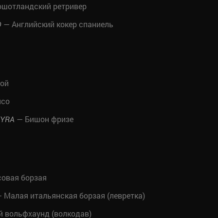
шотландский ретривер
— Английский кокер спаниель
D
той
псо
— Бишон фризе
EYRA
совая борзая
 Малая итальянская борзая (левретка)
 вольфхаунд (волкодав)