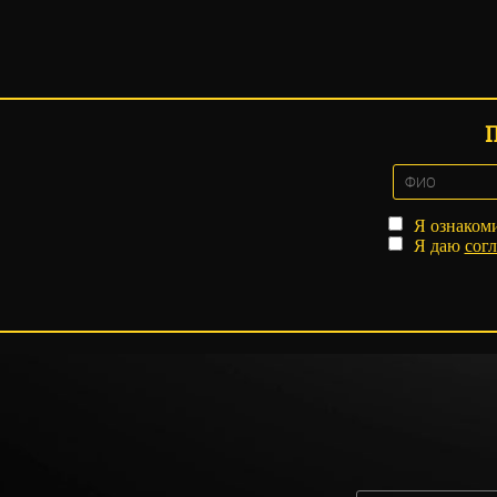
Я ознаком
Я даю
согл