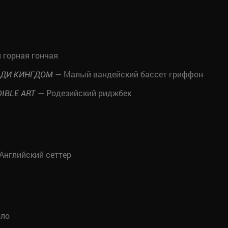
 горная гончая
— Малый вандейский бассет гриффон
АДИ КИНГДОМ
— Родезийский риджбек
IBLE ART
Английский сеттер
оло