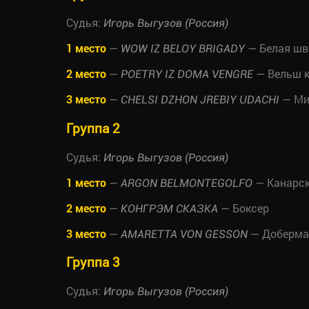
Судья:
Игорь Выгузов (Россия)
1 место
—
— Белая шв
WOW IZ BELOY BRIGADY
2 место
—
— Вельш к
POETRY IZ DOMA VENGRE
3 место
—
— Ми
CHELSI DZHON JREBIY UDACHI
Группа 2
Судья:
Игорь Выгузов (Россия)
1 место
—
— Канарск
ARGON BELMONTEGOLFO
2 место
—
— Боксер
КОНГРЭМ СКАЗКА
3 место
—
— Доберма
AMARETTA VON GESSON
Группа 3
Судья:
Игорь Выгузов (Россия)