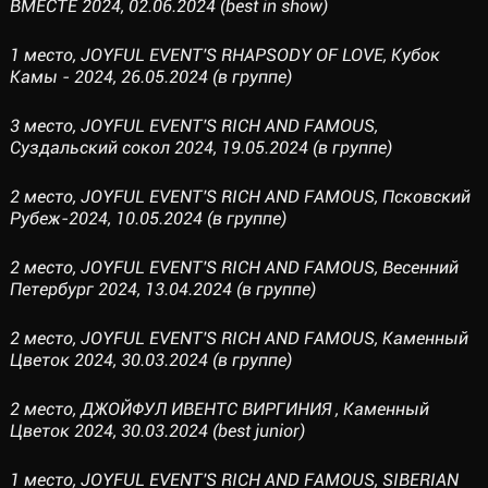
ВМЕСТЕ 2024, 02.06.2024 (best in show)
1 место, JOYFUL EVENT'S RHAPSODY OF LOVE, Кубок
Камы - 2024, 26.05.2024 (в группе)
3 место, JOYFUL EVENT'S RICH AND FAMOUS,
Суздальский сокол 2024, 19.05.2024 (в группе)
2 место, JOYFUL EVENT'S RICH AND FAMOUS, Псковский
Рубеж-2024, 10.05.2024 (в группе)
2 место, JOYFUL EVENT'S RICH AND FAMOUS, Весенний
Петербург 2024, 13.04.2024 (в группе)
2 место, JOYFUL EVENT'S RICH AND FAMOUS, Каменный
Цветок 2024, 30.03.2024 (в группе)
2 место, ДЖОЙФУЛ ИВЕНТС ВИРГИНИЯ , Каменный
Цветок 2024, 30.03.2024 (best junior)
1 место, JOYFUL EVENT'S RICH AND FAMOUS, SIBERIAN