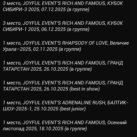
3 место, JOYFUL EVENT'S RICH AND FAMOUS, КУБОК
СИБИРИ-3 2025, 07.12.2025 (в группе)
3 место, JOYFUL EVENT'S RICH AND FAMOUS, КУБОК
СИБИРИ-1 2025, 06.12.2025 (в группе)
1 место, JOYFUL EVENT'S RHAPSODY OF LOVE, Величие
Урала–2025, 02.11.2025 (в группе)
1 место, JOYFUL EVENT'S RICH AND FAMOUS, ГРАНД
ТАТАРСТАН 2025, 26.10.2025 (в группе)
1 место, JOYFUL EVENT'S RICH AND FAMOUS, ГРАНД
ТАТАРСТАН 2025, 26.10.2025 (best in show)
1 место, JOYFUL EVENT'S ADRENALINE RUSH, БАЛТИК-
ШОУ-2025-1, 25.10.2025 (best junior)
1 место, JOYFUL EVENT'S RICH AND FAMOUS, Осенний
листопад 2025, 18.10.2025 (в группе)