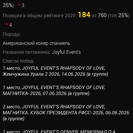
25%
)
3
184
760
25%
Позиция в общем рейтинге 2020:
из
(топ
)
4
Порода:
Американский кокер спаниель
Название питомника:
Joyful Event's
Список побед:
1 место, JOYFUL EVENT'S RHAPSODY OF LOVE,
Жемчужина Урала 2 2026, 14.06.2026 (в группе)
1 место, JOYFUL EVENT'S RHAPSODY OF LOVE,
МАГНИТКА-2026, 07.06.2026 (в группе)
2 место, JOYFUL EVENT'S RHAPSODY OF LOVE,
МАГНИТКА. КУБОК ПРЕЗИДЕНТА РФСС-2026, 06.06.2026
(в группе)
1 место, JOYFUL EVENT'S DENVER, МЕМОРИАЛ П.А.