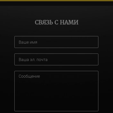
СВЯЗЬ С НАМИ