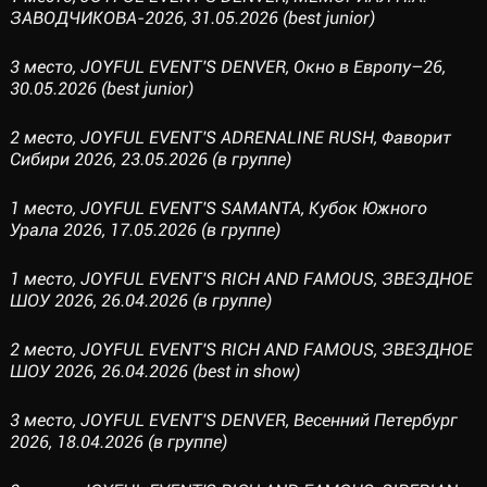
ЗАВОДЧИКОВА-2026, 31.05.2026 (best junior)
3 место, JOYFUL EVENT'S DENVER, Окно в Европу–26,
30.05.2026 (best junior)
2 место, JOYFUL EVENT'S ADRENALINE RUSH, Фаворит
Сибири 2026, 23.05.2026 (в группе)
1 место, JOYFUL EVENT'S SAMANTA, Кубок Южного
Урала 2026, 17.05.2026 (в группе)
1 место, JOYFUL EVENT'S RICH AND FAMOUS, ЗВЕЗДНОЕ
ШОУ 2026, 26.04.2026 (в группе)
2 место, JOYFUL EVENT'S RICH AND FAMOUS, ЗВЕЗДНОЕ
ШОУ 2026, 26.04.2026 (best in show)
3 место, JOYFUL EVENT'S DENVER, Весенний Петербург
2026, 18.04.2026 (в группе)