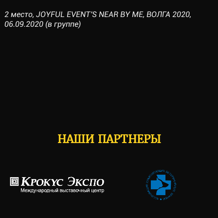
2 место, JOYFUL EVENT'S NEAR BY ME, ВОЛГА 2020,
06.09.2020 (в группе)
НАШИ ПАРТНЕРЫ