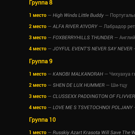
Группа 8
1 место
—
— Португальс
High Winds Little Buddy
2 место
—
— Лабрадор рет
ALFA RIVER A'IVORY
3 место
—
— Англий
FOXBERRYHILLS THUNDER
4 место
—
—
JOYFUL EVENT'S NEVER SAY NEVER
Группа 9
1 место
—
— Чихуахуа 
KANOBI MALKANORAH
2 место
—
— Ши-тцу
SHEN DE LUX HUMMER
3 место
—
CLUSSEXX PADDINGTON OF FLIVVE
4 место
—
LOVE ME S TSVETOCHNOI POLJANY
Группа 10
1 место
—
Russkiy Azart Krasota Will Save The Wo