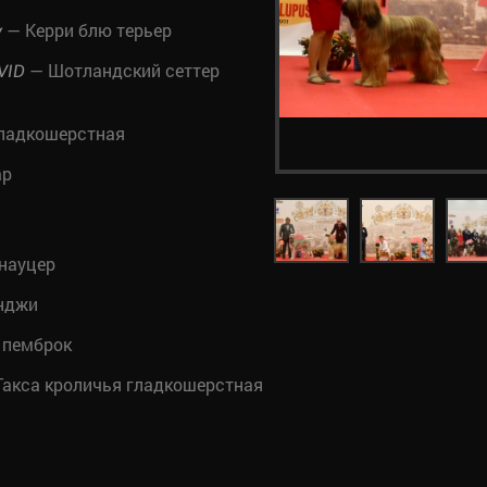
— Керри блю терьер
y
— Шотландский сеттер
VID
гладкошерстная
ар
науцер
нджи
 пемброк
акса кроличья гладкошерстная