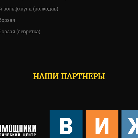
 вольфхаунд (волкодав)
борзая
орзая (левретка)
НАШИ ПАРТНЕРЫ