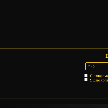
Я ознаком
Я даю
согл