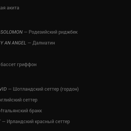
ая акита
— Родезийский риджбек
G SOLOMON
— Далматин
Y AN ANGEL
бассет гриффон
— Шотландский сеттер (гордон)
VID
глийский сеттер
Итальянский бракк
— Ирландский красный сеттер
T