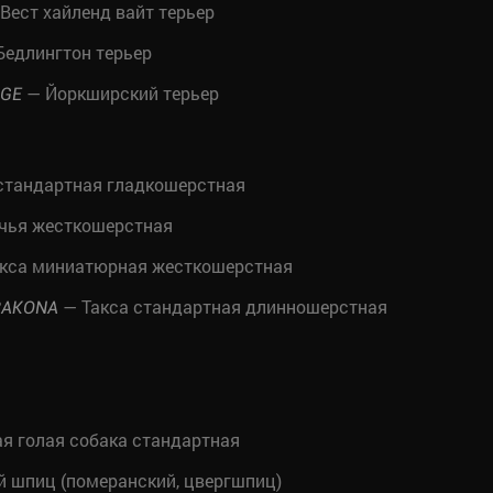
Вест хайленд вайт терьер
едлингтон терьер
— Йоркширский терьер
IGE
стандартная гладкошерстная
чья жесткошерстная
кса миниатюрная жесткошерстная
— Такса стандартная длинношерстная
RAKONA
я голая собака стандартная
 шпиц (померанский, цвергшпиц)