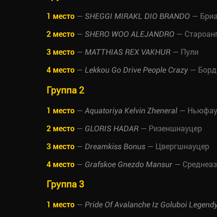
1 место
—
— Бри
SHEGGI MIRAKL DIO BRANDO
2 место
—
— Староанг
SHERO WOO ALEJANDRO
3 место
—
— Пули
MATTHIAS REX VAKHUR
4 место
—
— Борд
Lekkou Go Drive People Crazy
Группа 2
1 место
—
— Ньюфау
Aquatoriya Kelvin Zheneral
2 место
—
— Ризеншнауцер
GLORIS HADAR
3 место
—
— Цвергшнауцер
Dreamkiss Bonus
4 место
—
— Среднеаз
Grafskoe Gnezdo Mansur
Группа 3
1 место
—
Pride Of Avalanche Iz Goluboi Legend