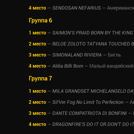
4 место
—
— Американск
SENDOSAN NEFARIUS
Группа 6
1 место
—
SAIMON’S PRAID BORN BY THE KIN
2 место
—
BELOE ZOLOTO TATYANA TOUCHED B
3 место
—
— Бигль
SIMONALAND RIVIERA
4 место
—
— Малый вандейский 
Aldia Billi Bom
Группа 7
1 место
—
MILA GRANDSET MICHELANGELO DA
2 место
—
— Ан
Sil'Ver Fog No Limit To Perfection
3 место
—
— 
DANTE COMPATRIOTA DI BONFINI
4 место
—
DRAGONFIRE'S DO IT OR DON'T DO I