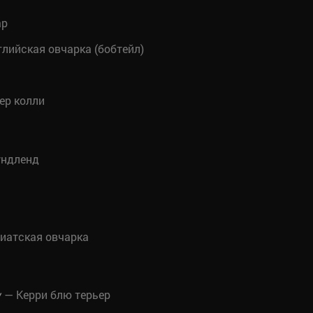
ар
лийская овчарка (бобтейл)
ер колли
ндленд
иатская овчарка
— Керри блю терьер
y