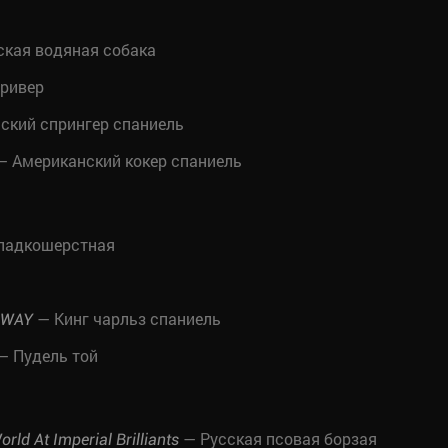
кая водяная собака
ривер
ский спрингер спаниель
 Американский кокер спаниель
гладкошерстная
— Кинг чарльз спаниель
RWAY
— Пудель той
— Русская псовая борзая
rld At Imperial Brilliants