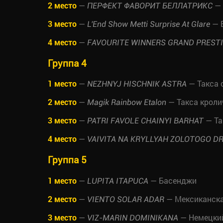
2 место
—
— 
ПЕРФЕКТ ФАВОРИТ БЕЛЛАТРИКС
3 место
—
— Б
L'End Show Metti Surprise At Glare
4 место
—
FAVOURITE WINNERS GRAND PREST
Группа 4
1 место
—
— Такса 
NEZHNYJ HISCHNIK ASTRA
2 место
—
— Такса кроли
Magik Rainbow Etalon
3 место
—
— Та
PATRI FAVOLE CHAINYI BARHAT
4 место
—
VAIVITA NA KRYLLYAH ZOLOTOGO D
Группа 5
1 место
—
— Басенджи
LUPITA ITAPUCA
2 место
—
— Мексиканска
VIENTO SOLAR ADAR
3 место
—
— Немецкий
VIZ-MARIN DOMINIKANA