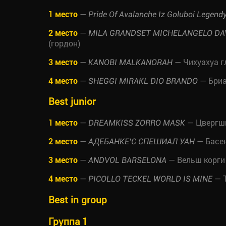
1 место
—
Pride Of Avalanche Iz Goluboi Legend
2 место
—
MILA GRANDSET MICHELANGELO DA
(гордон)
3 место
—
— Чихуахуа 
KANOBI MALKANORAH
4 место
—
— Бри
SHEGGI MIRAKL DIO BRANDO
Best junior
1 место
—
— Цвергш
DREAMKISS ZORRO MASK
2 место
—
— Басе
АДЕБАНКЕ’С СПЕШИАЛ УАН
3 место
—
— Вельш корги
ANDVOL BARSELONA
4 место
—
— Т
PICOLLO TECKEL WORLD IS MINE
Best in group
Группа 1